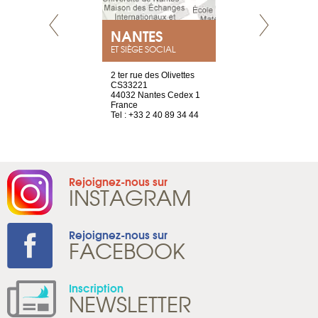
NEUVE
NANTES
GENÈV
ET SIÈGE SOCIAL
a-shop
2 ter rue des Olivettes
rue de Montc
el, 106
CS33221
1207 Genèv
neuve
44032 Nantes Cedex 1
Suisse
France
Tel : +41 22 
1 965 65 00
Tel : +33 2 40 89 34 44
Rejoignez-nous sur
INSTAGRAM
Rejoignez-nous sur
FACEBOOK
Inscription
NEWSLETTER