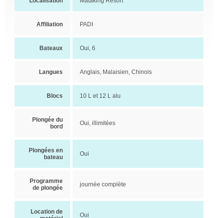
Localisation
Mataking Resort
Affiliation
PADI
Bateaux
Oui, 6
Langues
Anglais, Malaisien, Chinois
Blocs
10 L et 12 L alu
Plongée du
Oui, illimitées
bord
Plongées en
Oui
bateau
Programme
journée complète
de plongée
Location de
Oui