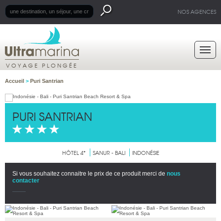
NOS AGENCES
VOYAGE PLONGÉE
Accueil
>
Puri Santrian
PURI SANTRIAN
HÔTEL 4*
SANUR - BALI
INDONÉSIE
Si vous souhaitez connaitre le prix de ce produit merci de
nous
contacter