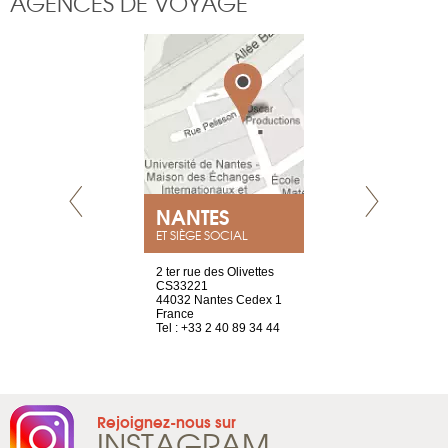
AGENCES DE VOYAGE
NEUVE
NANTES
GENÈV
ET SIÈGE SOCIAL
a-shop
2 ter rue des Olivettes
rue de Montc
el, 106
CS33221
1207 Genèv
neuve
44032 Nantes Cedex 1
Suisse
France
Tel : +41 22 
1 965 65 00
Tel : +33 2 40 89 34 44
Rejoignez-nous sur
INSTAGRAM