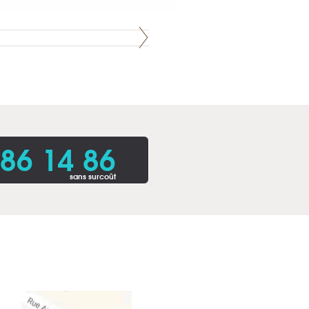
86 14 86
sans surcoût