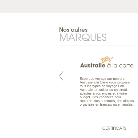
Nos autres
MARQUES
Pacifique à la carte est le spécialiste
Expert du voyage sur mesure,
des voyages dans le Pacifique.
Australie à la Carte vous propose
Partez à l’autre bout du monde, en
tous les types de voyages en
séjour ou en croisière, pour
Australie, en séjour ou en circuit,
découvrir des peuples et des îles
adaptés à vos envies et à votre
toujours plus surprenants, en hôtels
budget. Des vacances pour
de luxe, comme dans des pensions
routards, des autotours, des circuits
de charme.
organisés en français ou en anglais.
CERTIFICATS