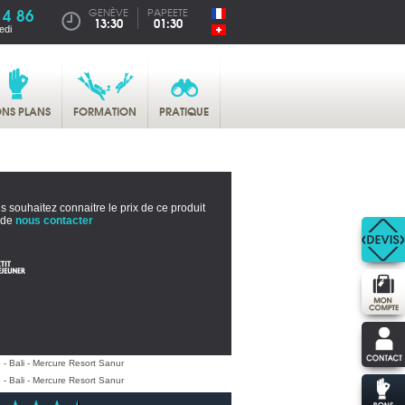
14 86
GENÈVE
PAPEETE
13:30
01:30
edi
NS PLANS
FORMATION
PRATIQUE
s souhaitez connaitre le prix de ce produit
 de
nous contacter