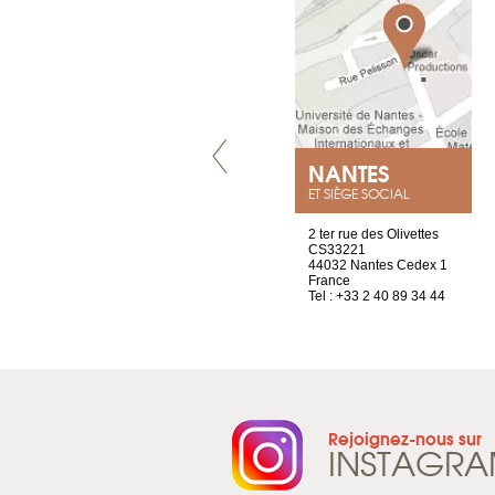
VILLENEUVE
NANTES
ET SIÈGE SOCIAL
Chez Scuba-shop
2 ter rue des Olivettes
Route d’Arvel, 106
CS33221
1844 Villeneuve
44032 Nantes Cedex 1
Suisse
France
Tel : +41 21 965 65 00
Tel : +33 2 40 89 34 44
Rejoignez-nous sur
INSTAGR