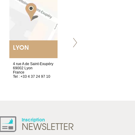
LYON
VILLENEUVE
4 rue A de Saint-Exupéry
Chez Scuba-shop
69002 Lyon
Route d’Arvel, 106
France
1844 Villeneuve
Tel : +33 4 37 24 97 10
Suisse
Tel : +41 21 965 65 00
Inscription
NEWSLETTER