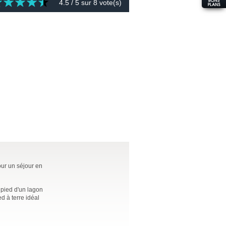
4.5
/ 5 sur
8
vote(s)
our un séjour en
 pied d'un lagon
d à terre idéal