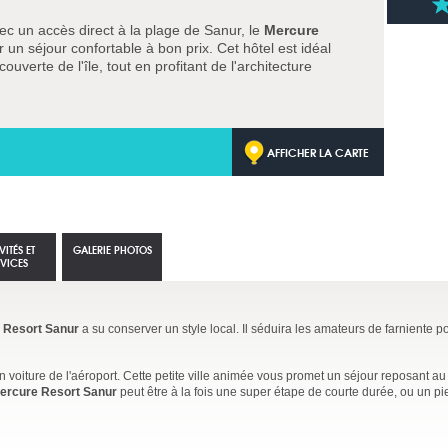
avec un accès direct à la plage de Sanur, le
Mercure
 un séjour confortable à bon prix. Cet hôtel est idéal
ouverte de l'île, tout en profitant de l'architecture
AFFICHER LA CARTE
VITÉS ET
GALERIE PHOTOS
RVICES
 Resort Sanur
a su conserver un style local. Il séduira les amateurs de farniente p
 voiture de l'aéroport. Cette petite ville animée vous promet un séjour reposant au
ercure Resort Sanur
peut être à la fois une super étape de courte durée, ou un pie