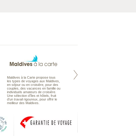
Maldives à la Carte propose tous
Notre site Odyssee est un portail
les types de voyages aux Maldives,
qui regroupe l’ensemble de nos
en séjour ou en croisière, pour des
offres de voyages. Vous trouverez
couples, des vacances en famille ou
une carte interactive, la gestion des
individuels amateurs de croisière.
listes de mariage et voyages de
Une sélection d’îles et hôtels, fruit
noces. Vous pourrez aussi vous
d’un travail rigoureux, pour offrir le
abonnez à nos Newsletters.
meilleur des Maldives.