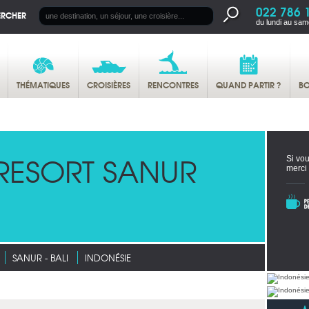
022 786 
ERCHER
du lundi au sam
THÉMATIQUES
CROISIÈRES
RENCONTRES
QUAND PARTIR ?
BO
RESORT SANUR
Si vou
merci
SANUR - BALI
INDONÉSIE