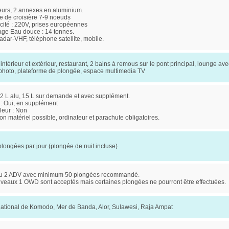
eurs, 2 annexes en aluminium.
e de croisière 7-9 noeuds
icité : 220V, prises européennes
age Eau douce : 14 tonnes.
dar-VHF, téléphone satellite, mobile.
intérieur et extérieur, restaurant, 2 bains à remous sur le pont principal, lounge a
 photo, plateforme de plongée, espace multimedia TV
2 L alu, 15 L sur demande et avec supplément.
 : Oui, en supplément
leur : Non
on matériel possible, ordinateur et parachute obligatoires.
plongées par jour (plongée de nuit incluse)
u 2 ADV avec minimum 50 plongées recommandé.
veaux 1 OWD sont acceptés mais certaines plongées ne pourront être effectuées.
national de Komodo, Mer de Banda, Alor, Sulawesi, Raja Ampat