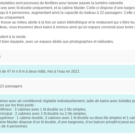
dulables sont pourvues de fenêtres pour laisser passer la lumière naturelle.
 une avec lit double uniquement, et la cabine Master. Celle-ci dispose d’une baign
usqu’à 4 personnes, augmentant ainsi la capacité du bateau à 22 passagers. Cette o
teau uniquement.
 trouve au milieu abrite à la fois un salon bibliothèque et le restaurant qui s’étire to
 bateau, vous trouverez deux bains à remous ainsi qu’un espace convivial pour boire 
vitent à la sieste.
et bien équipée, avec un espace dédié aux photographes et vidéastes.
i
i de 47 m x 9 m à deux mâts, mis à l’eau en 2021
 22 passagers
ines avec air conditionné réglable individuellement, salle de bains avec toilettes pr
ies sur les trois ponts :
nférieur : 3 cabines avec 1 lit double ou 2 lits simples,
rincipal : 2 cabines avec 1 lit double ou 2 lits simples,
upérieur : 1 cabine double, 3 cabines avec 1 lit double ou deux lits simples et 1 ca
ine Master dispose d’un lit double, d’une baignoire, d’un balcon privatif et peut acc
e de 4 personnes.