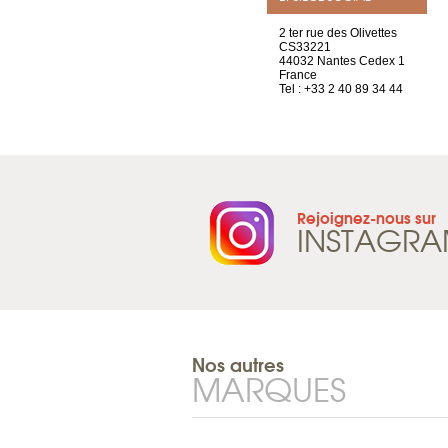
Chez Scuba-shop
2 ter rue des Olivettes
Route d’Arvel, 106
CS33221
1844 Villeneuve
44032 Nantes Cedex 1
Suisse
France
Tel : +41 21 965 65 00
Tel : +33 2 40 89 34 44
Rejoignez-nous sur
INSTAGR
Nos autres
MARQUES