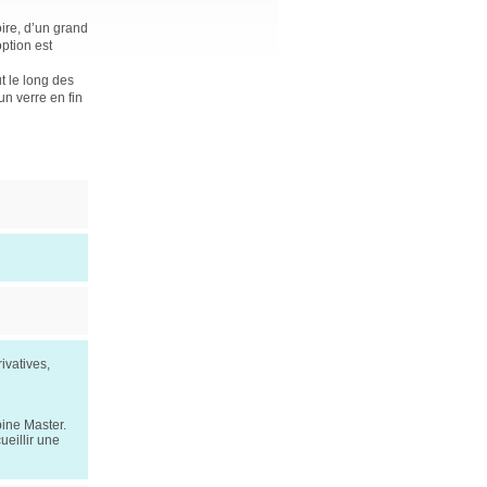
oire, d’un grand
ption est
ut le long des
un verre en fin
ivatives,
bine Master.
ueillir une