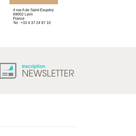
4 rue A de Saint-Exupéry
Chez Scuba-shop
69002 Lyon
Route d’Arvel, 106
France
1844 Villeneuve
Tel : +33 4 37 24 97 10
Suisse
Tel : +41 21 965 65 00
Inscription
NEWSLETTER