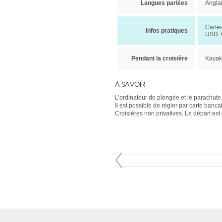
Langues parlées
Anglai
Carte
Infos pratiques
USD, 
Pendant la croisière
Kayak
À SAVOIR
L’ordinateur de plongée et le parachute 
Il est possible de régler par carte banc
Croisières non privatives. Le départ e