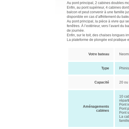
Au pont principal, 2 cabines doubles mo
Enfin, au pont supérieur, 4 cabines dont
balcon et peut convenir à une famille j
disponible en cas d’affrètement du ba
Au pont principal, la pièce à vivre qui se
fenêtres. À l’extérieur, vers l’avant du
de journée.
Enfin, sur le toit, des chaises longues in
La plateforme de plongée est pratique 
Votre bateau
Neom
Type
Phinis
Capacité
20 ou
10 cab
répart
Pont i
Aménagements
Pont p
cabines
Pont s
La cab
famill