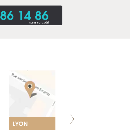
86 14 86
sans surcoût
LYON
VILLENEUVE