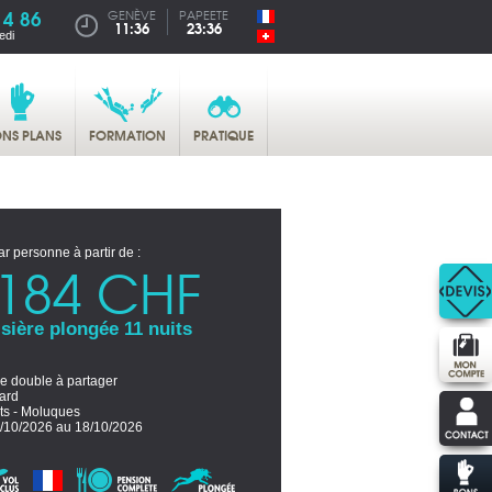
14 86
GENÈVE
PAPEETE
11:36
23:36
edi
NS PLANS
FORMATION
PRATIQUE
ar personne à partir de :
184 CHF
sière plongée 11 nuits
e double à partager
ard
its - Moluques
/10/2026 au 18/10/2026