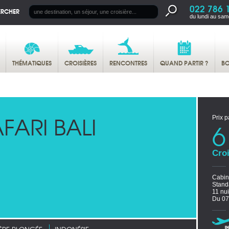
022 786 
ERCHER
du lundi au sam
THÉMATIQUES
CROISIÈRES
RENCONTRES
QUAND PARTIR ?
BO
FARI BALI
Prix p
6
Croi
Cabin
Stand
11 nu
Du 07