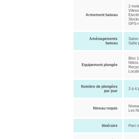
2 mot
Vitess
Armement bateau
Electr
Stock
GPS-ra
Aménagements
Salon 
bateau
Salle
Bloc 1
Nitrox
Equipement plongée
Recyc
Locati
Nombre de plongées
3 à 4 
par jour
Nivea
Niveau requis
Les Ni
Itinéraire
Parc 