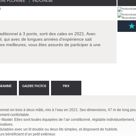
ÈRE PLONGÉE
INDONÉSIE
aditionnel à 3 ponts, sorti des cales en 2021. Avec
i
, qui avec de longues années d’expérience sait
les meilleures, vous êtes assurés de participer à une
GRAMME
GALERIE PHOTOS
PRIX
itionnel en bois à deux mâts, mis à l’eau en 2021. Ses dimensions, 47 m de long pou
mement confortable.
Master. Elles sont toutes équipées de l’air conditionné, réglable individuellement,
ivatives.
ulables avec un lit double ou deux lits simples, et disposent de hublots.
s bénéficient d’un petit extérieur.