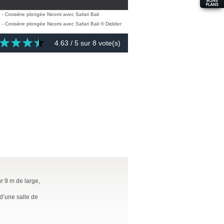
4.63
/ 5 sur
8
vote(s)
r 9 m de large,
 d’une salle de