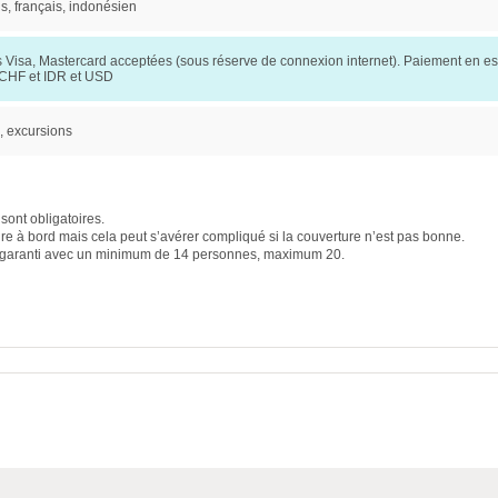
s, français, indonésien
s Visa, Mastercard acceptées (sous réserve de connexion internet). Paiement en 
CHF et IDR et USD
, excursions
sont obligatoires.
aire à bord mais cela peut s’avérer compliqué si la couverture n’est pas bonne.
st garanti avec un minimum de 14 personnes, maximum 20.