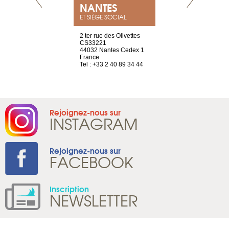
NEUVE
NANTES
GENÈV
ET SIÈGE SOCIAL
a-shop
2 ter rue des Olivettes
rue de Montc
el, 106
CS33221
1207 Genèv
neuve
44032 Nantes Cedex 1
Suisse
France
Tel : +41 22 
1 965 65 00
Tel : +33 2 40 89 34 44
Rejoignez-nous sur
INSTAGRAM
Rejoignez-nous sur
FACEBOOK
Inscription
NEWSLETTER