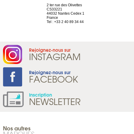
a-shop
2 ter rue des Olivettes
rue de Montc
el, 106
CS33221
1207 Genèv
neuve
44032 Nantes Cedex 1
Suisse
France
Tel : +41 22 
1 965 65 00
Tel : +33 2 40 89 34 44
Rejoignez-nous sur
INSTAGRAM
Rejoignez-nous sur
FACEBOOK
Inscription
NEWSLETTER
Nos autres
MARQUES