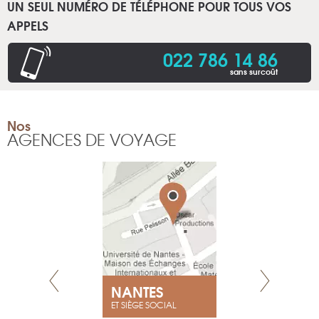
UN SEUL NUMÉRO DE TÉLÉPHONE POUR TOUS VOS
APPELS
022 786 14 86
sans surcoût
Nos
AGENCES DE VOYAGE
NEUVE
NANTES
GENÈV
ET SIÈGE SOCIAL