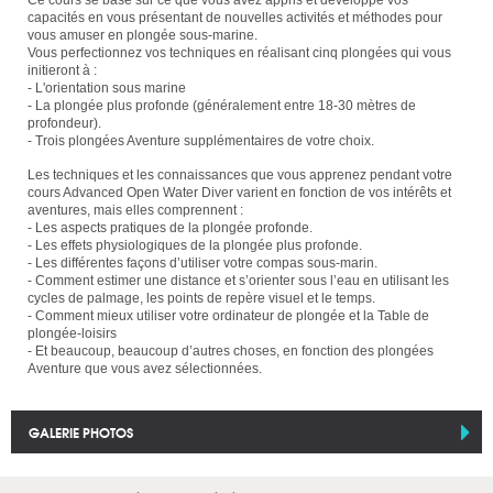
Ce cours se base sur ce que vous avez appris et développe vos
capacités en vous présentant de nouvelles activités et méthodes pour
vous amuser en plongée sous-marine.
Vous perfectionnez vos techniques en réalisant cinq plongées qui vous
initieront à :
- L'orientation sous marine
- La plongée plus profonde (généralement entre 18-30 mètres de
profondeur).
- Trois plongées Aventure supplémentaires de votre choix.
Les techniques et les connaissances que vous apprenez pendant votre
cours Advanced Open Water Diver varient en fonction de vos intérêts et
aventures, mais elles comprennent :
- Les aspects pratiques de la plongée profonde.
- Les effets physiologiques de la plongée plus profonde.
- Les différentes façons d’utiliser votre compas sous-marin.
- Comment estimer une distance et s’orienter sous l’eau en utilisant les
cycles de palmage, les points de repère visuel et le temps.
- Comment mieux utiliser votre ordinateur de plongée et la Table de
plongée-loisirs
- Et beaucoup, beaucoup d’autres choses, en fonction des plongées
Aventure que vous avez sélectionnées.
GALERIE PHOTOS