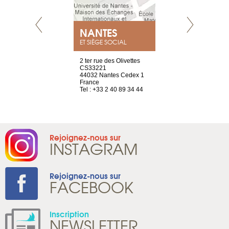
NEUVE
NANTES
GENÈV
ET SIÈGE SOCIAL
a-shop
2 ter rue des Olivettes
rue de Montc
el, 106
CS33221
1207 Genèv
neuve
44032 Nantes Cedex 1
Suisse
France
Tel : +41 22 
1 965 65 00
Tel : +33 2 40 89 34 44
Rejoignez-nous sur
INSTAGRAM
Rejoignez-nous sur
FACEBOOK
Inscription
NEWSLETTER