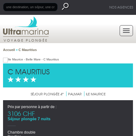
NOS AGENCES
VOYAGE PLONGÉE
Accueil
>
C Mauritius
C MAURITIUS
SÉJOUR PLONGÉE 4*
PALMAR
ILE MAURICE
Prix par personne à partir de :
3106 CHF
Séjour plongée 7 nuits
Chambre double