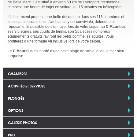
de Belle Mare. Il est situé à environ 50 km de l’aéroport international :
comptez une heure de trajet en voiture, ou 15 minutes en hélicoptère.
L’hôtel récent propose une belle décoration dans ses 116 chambres et
ses espaces communs. L’ambiance y est conviviale, détendue et
reposante. Impossible de s’ennuyer lors de votre séjour au
C Mauritius
:
ses 3 piscines, ses courts de tennis, son Spa et ses nombreux
équipements gratuits raviront les petits comme les adultes. Vous
profiterez d’une formule All Inclusive lors de votre séjour.
Le
C Mauritius
est bordé d’une belle plage de sable, et de la mer bleu
turquoise.
CHAMBRES
ACTIVITÉS ET SERVICES
PLONGÉE
OPTIONS
GALERIE PHOTOS
PRIX