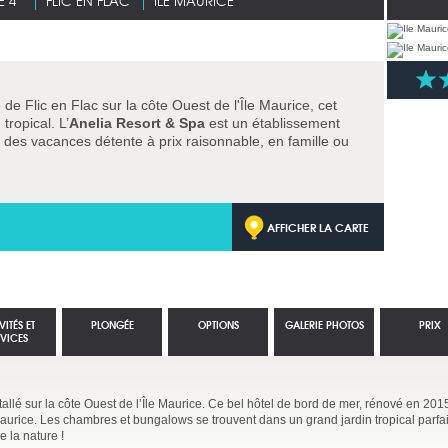
 4*
FLIC EN FLAC
ILE MAURICE
de Flic en Flac sur la côte Ouest de l'Île Maurice, cet
tropical. L’
Anelia Resort & Spa
est un établissement
ur des vacances détente à prix raisonnable, en famille ou
AFFICHER LA CARTE
VITÉS ET
PLONGÉE
OPTIONS
GALERIE PHOTOS
PRIX
RVICES
stallé sur la côte Ouest de l’Île Maurice. Ce bel hôtel de bord de mer, rénové en 2015
e Maurice. Les chambres et bungalows se trouvent dans un grand jardin tropical parf
e la nature !