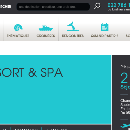
022 786 
ERCHER
du lundi au sam
THÉMATIQUES
CROISIÈRES
RENCONTRES
QUAND PARTIR ?
BO
SORT & SPA
Prix p
2
Séjo
Chamb
Supér
En de
Du 05