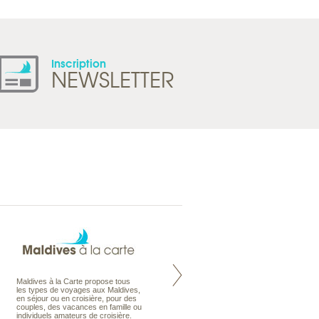
Inscription
NEWSLETTER
Maldives à la Carte propose tous
Notre site Odyssee est un portail
les types de voyages aux Maldives,
qui regroupe l’ensemble de nos
en séjour ou en croisière, pour des
offres de voyages. Vous trouverez
couples, des vacances en famille ou
une carte interactive, la gestion des
individuels amateurs de croisière.
listes de mariage et voyages de