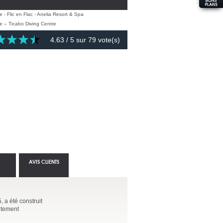
4.63
/ 5 sur
79
vote(s)
AVIS CLIENTS
, a été construit
aitement