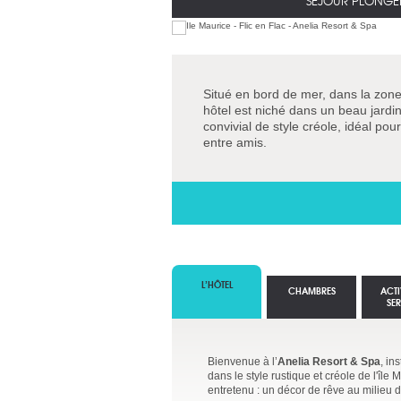
SÉJOUR PLONGÉE
Situé en bord de mer, dans la zone 
hôtel est niché dans un beau jardin 
convivial de style créole, idéal po
entre amis.
L’HÔTEL
CHAMBRES
ACTI
SE
Bienvenue à l’
Anelia Resort & Spa
, in
dans le style rustique et créole de l'îl
entretenu : un décor de rêve au milieu d