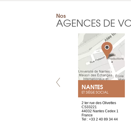
Nos
AGENCES DE V
VILLENEUVE
NANTES
ET SIÈGE SOCIAL
Chez Scuba-shop
2 ter rue des Olivettes
Route d’Arvel, 106
CS33221
1844 Villeneuve
44032 Nantes Cedex 1
Suisse
France
Tel : +41 21 965 65 00
Tel : +33 2 40 89 34 44