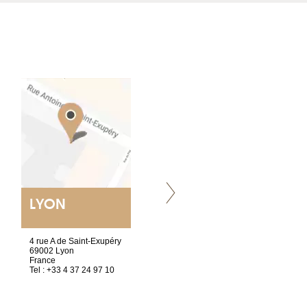
LYON
VILLENEUVE
4 rue A de Saint-Exupéry
Chez Scuba-shop
69002 Lyon
Route d’Arvel, 106
France
1844 Villeneuve
Tel : +33 4 37 24 97 10
Suisse
Tel : +41 21 965 65 00