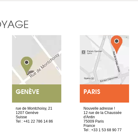
OYAGE
GENÈVE
PARIS
rue de Montchoisy, 21
Nouvelle adresse !
1207 Genève
12 rue de la Chaussée
Suisse
d'Antin
Tel : +41 22 786 14 86
75009 Paris
France
Tel : +33 1 53 68 90 77