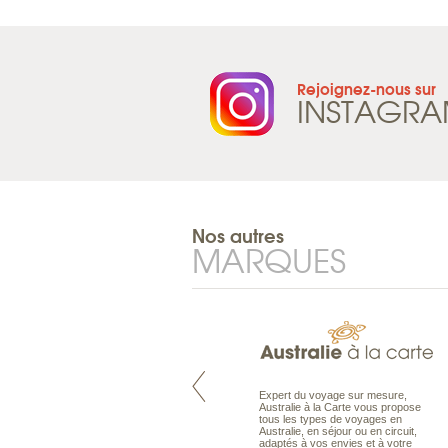
Rejoignez-nous sur
INSTAGR
Nos autres
MARQUES
Pacifique à la carte est le spécialiste
Expert du voyage sur mesure,
des voyages dans le Pacifique.
Australie à la Carte vous propose
Partez à l’autre bout du monde, en
tous les types de voyages en
séjour ou en croisière, pour
Australie, en séjour ou en circuit,
découvrir des peuples et des îles
adaptés à vos envies et à votre