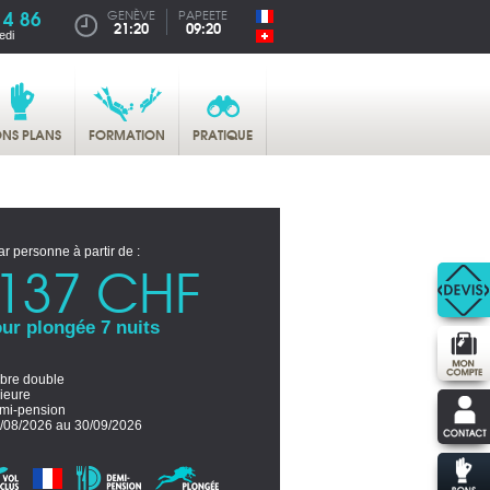
14 86
GENÈVE
PAPEETE
21:20
09:20
edi
NS PLANS
FORMATION
PRATIQUE
ar personne à partir de :
137 CHF
ur plongée 7 nuits
re double
ieure
mi-pension
/08/2026 au 30/09/2026