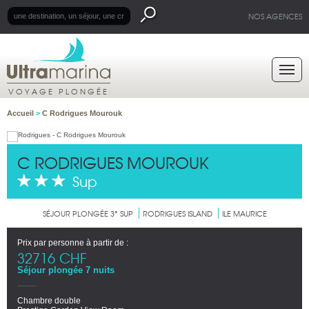
NOS AGENCES
VOYAGE PLONGÉE
Accueil
>
C Rodrigues Mourouk
C RODRIGUES MOUROUK
Sup
SÉJOUR PLONGÉE 3* SUP
RODRIGUES ISLAND
ILE MAURICE
Prix par personne à partir de :
32716 CHF
Séjour plongée 7 nuits
Chambre double