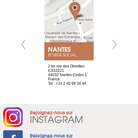
NEUVE
NANTES
GENÈV
ET SIÈGE SOCIAL
a-shop
2 ter rue des Olivettes
rue de Montc
el, 106
CS33221
1207 Genèv
neuve
44032 Nantes Cedex 1
Suisse
France
Tel : +41 22 
1 965 65 00
Tel : +33 2 40 89 34 44
Rejoignez-nous sur
INSTAGRAM
Rejoignez-nous sur