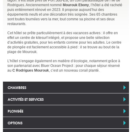
lagon. Il est situé près de Port Sud-Est, un coin paradisiaque de l’île de
Rodrigues. Anciennement nommé
Mourouk Ebony
, l’hôtel a été racheté
puis entièrement rénové en 2023. Il propose aujourd’hui des
équipements neufs et une décoration très soignée. Ses 65 chambres
sont toutes tournées vers la mer, tout comme sa piscine et ses deux
restaurants.
Cet hôtel se prête particulièrement à des vacances actives : il offre en
effet un centre de kitesurf intégré, et propose une belle sélection
d’activités gratuites, pour les enfants comme pour les adultes. Le centre
de plongée est facilement accessible à pied : il se trouve au bout de la
plage de Mourouk.
L’hôtel s’engage également en matière d’écologie, notamment grâce à
son partenariat avec Bluer Ocean Project : pour chaque séjour réservé
au
C Rodrigues Mourouk
, c’est un nouveau corail planté.
CHAMBRES
ACTIVITÉS ET SERVICES
PLONGÉE
OPTIONS