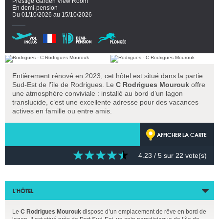
Prestige Garden View Room
En demi-pension
Du 01/10/2026 au 15/10/2026
Entièrement rénové en 2023, cet hôtel est situé dans la partie
Sud-Est de l'île de Rodrigues. Le
C Rodrigues Mourouk
offre
une atmosphère conviviale : installé au bord d’un lagon
translucide, c’est une excellente adresse pour des vacances
actives en famille ou entre amis.
AFFICHER LA CARTE
4.23
/ 5 sur
22
vote(s)
L’HÔTEL
Le
C Rodrigues Mourouk
dispose d’un emplacement de rêve en bord de