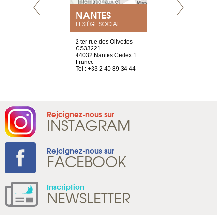
NEUVE
NANTES
GENÈV
ET SIÈGE SOCIAL
a-shop
2 ter rue des Olivettes
rue de Montc
el, 106
CS33221
1207 Genèv
neuve
44032 Nantes Cedex 1
Suisse
France
Tel : +41 22 
1 965 65 00
Tel : +33 2 40 89 34 44
Rejoignez-nous sur
INSTAGRAM
Rejoignez-nous sur
FACEBOOK
Inscription
NEWSLETTER