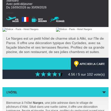
Standard
Avec petit-déjeuner
Du 16/09/2026 au 30/09/2026
Le Narges est un petit hôtel de charme situé à Aliki, sur l'île de
Paros. Il offre une décoration typique des Cyclades, avec sa
façade blanche et ses terrasses fleuries. Profitez de sa grande
piscine, de son restaurant, de ses jolies chambres et suites.
AFFICHER LA CARTE
4.56
/ 5 sur
102
vote(s)
L’HÔTEL
Bienvenue à l’hôtel
Narges
, une jolie adresse dans le village de
pêcheurs d’Aliki. Situé dans une ruelle calme, il offre une décoration
lumineuse, fleurie et épurée. Sur place, profitez du restaurant ouvert pour