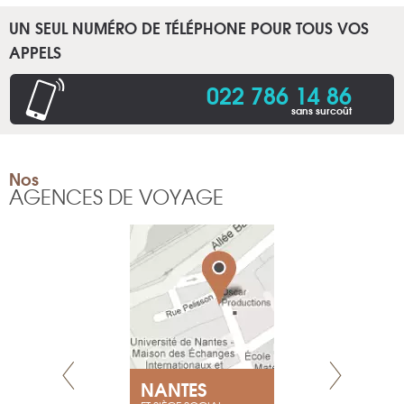
UN SEUL NUMÉRO DE TÉLÉPHONE POUR TOUS VOS
APPELS
022 786 14 86
sans surcoût
Nos
AGENCES DE VOYAGE
NEUVE
NANTES
GENÈV