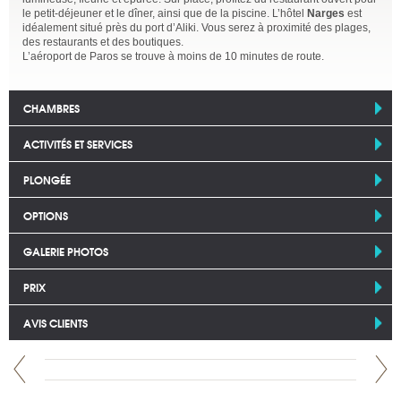
le petit-déjeuner et le dîner, ainsi que de la piscine. L’hôtel
Narges
est
idéalement situé près du port d’Aliki. Vous serez à proximité des plages,
des restaurants et des boutiques.
L’aéroport de Paros se trouve à moins de 10 minutes de route.
CHAMBRES
ACTIVITÉS ET SERVICES
PLONGÉE
OPTIONS
GALERIE PHOTOS
PRIX
AVIS CLIENTS