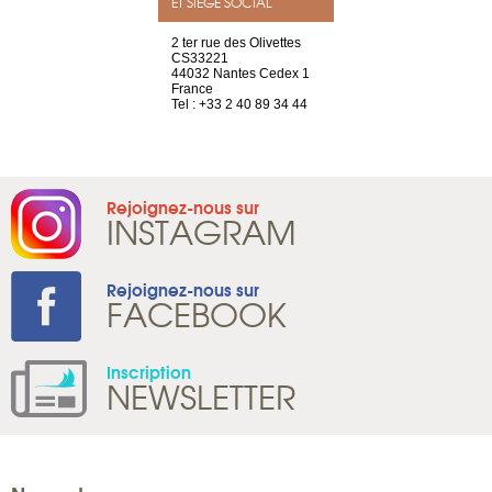
ET SIÈGE SOCIAL
a-shop
2 ter rue des Olivettes
rue de Montc
el, 106
CS33221
1207 Genèv
neuve
44032 Nantes Cedex 1
Suisse
France
Tel : +41 22 
1 965 65 00
Tel : +33 2 40 89 34 44
Rejoignez-nous sur
INSTAGRAM
Rejoignez-nous sur
FACEBOOK
Inscription
NEWSLETTER