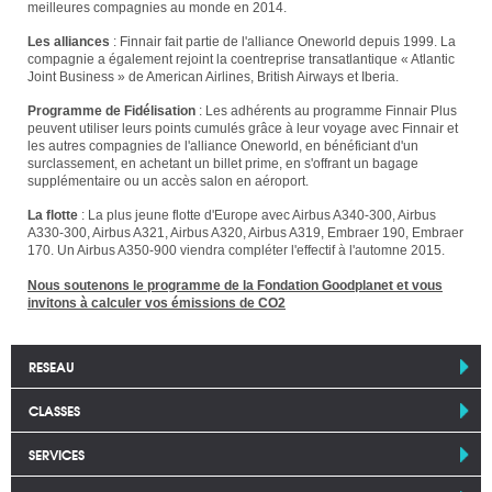
meilleures compagnies au monde en 2014.
Les alliances
: Finnair fait partie de l'alliance Oneworld depuis 1999. La
compagnie a également rejoint la coentreprise transatlantique « Atlantic
Joint Business » de American Airlines, British Airways et Iberia.
Programme de Fidélisation
: Les adhérents au programme Finnair Plus
peuvent utiliser leurs points cumulés grâce à leur voyage avec Finnair et
les autres compagnies de l'alliance Oneworld, en bénéficiant d'un
surclassement, en achetant un billet prime, en s'offrant un bagage
supplémentaire ou un accès salon en aéroport.
La flotte
: La plus jeune flotte d'Europe avec Airbus A340-300, Airbus
A330-300, Airbus A321, Airbus A320, Airbus A319, Embraer 190, Embraer
170. Un Airbus A350-900 viendra compléter l'effectif à l'automne 2015.
Nous soutenons le programme de la Fondation Goodplanet et vous
invitons à calculer vos émissions de CO2
RESEAU
CLASSES
SERVICES