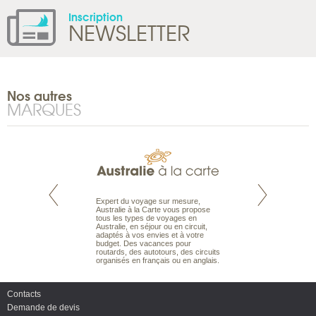
Inscription
NEWSLETTER
Nos autres
MARQUES
te est le spécialiste
Expert du voyage sur mesure,
Parce qu'ils sont
 le Pacifique.
Australie à la Carte vous propose
passionnés d’anim
bout du monde, en
tous les types de voyages en
sauvage, l'équipe d
sière, pour
Australie, en séjour ou en circuit,
carte comprend vos
ples et des îles
adaptés à vos envies et à votre
à votre service so
prenants, en hôtels
budget. Des vacances pour
voyage à la carte 
dans des pensions
routards, des autotours, des circuits
bâtir un safari à l
organisés en français ou en anglais.
envies.
Contacts
Demande de devis