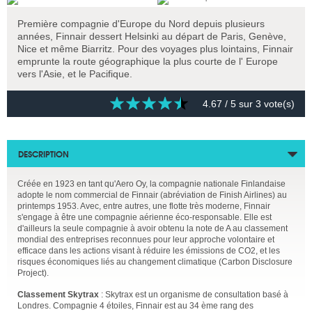
Première compagnie d'Europe du Nord depuis plusieurs
années, Finnair dessert Helsinki au départ de Paris, Genève,
Nice et même Biarritz. Pour des voyages plus lointains, Finnair
emprunte la route géographique la plus courte de l' Europe
vers l'Asie, et le Pacifique.
4.67
/ 5 sur
3
vote(s)
DESCRIPTION
Créée en 1923 en tant qu'Aero Oy, la compagnie nationale Finlandaise
adopte le nom commercial de Finnair (abréviation de Finish Airlines) au
printemps 1953. Avec, entre autres, une flotte très moderne, Finnair
s'engage à être une compagnie aérienne éco-responsable. Elle est
d'ailleurs la seule compagnie à avoir obtenu la note de A au classement
mondial des entreprises reconnues pour leur approche volontaire et
efficace dans les actions visant à réduire les émissions de CO2, et les
risques économiques liés au changement climatique (Carbon Disclosure
Project).
Classement Skytrax
: Skytrax est un organisme de consultation basé à
Londres. Compagnie 4 étoiles, Finnair est au 34 ème rang des