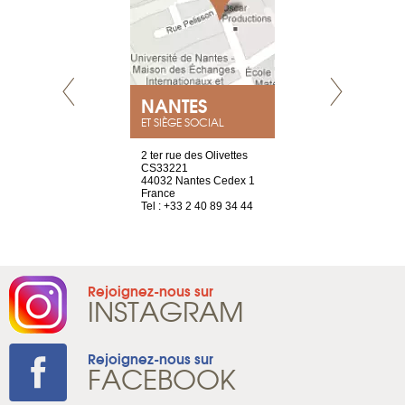
NEUVE
NANTES
GENÈV
ET SIÈGE SOCIAL
a-shop
2 ter rue des Olivettes
rue de Montc
el, 106
CS33221
1207 Genèv
neuve
44032 Nantes Cedex 1
Suisse
France
Tel : +41 22 
1 965 65 00
Tel : +33 2 40 89 34 44
Rejoignez-nous sur
INSTAGRAM
Rejoignez-nous sur
FACEBOOK