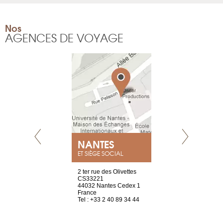
Nos
AGENCES DE VOYAGE
NEUVE
NANTES
GENÈV
ET SIÈGE SOCIAL
a-shop
2 ter rue des Olivettes
rue de Montc
el, 106
CS33221
1207 Genèv
neuve
44032 Nantes Cedex 1
Suisse
France
Tel : +41 22 
1 965 65 00
Tel : +33 2 40 89 34 44