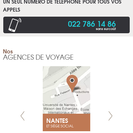
UN SEUL NUMÉRO DE TÉLÉPHONE POUR TOUS VOS
APPELS
022 786 14 86
sans surcoût
Nos
AGENCES DE VOYAGE
NEUVE
NANTES
GENÈV
ET SIÈGE SOCIAL