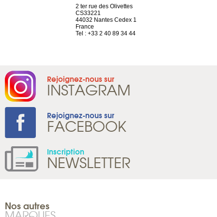
a-shop
2 ter rue des Olivettes
rue de Montc
el, 106
CS33221
1207 Genèv
neuve
44032 Nantes Cedex 1
Suisse
France
Tel : +41 22 
1 965 65 00
Tel : +33 2 40 89 34 44
Rejoignez-nous sur
INSTAGRAM
Rejoignez-nous sur
FACEBOOK
Inscription
NEWSLETTER
Nos autres
MARQUES