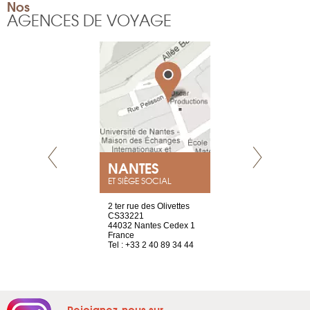
Nos
AGENCES DE VOYAGE
NEUVE
NANTES
GENÈV
ET SIÈGE SOCIAL
a-shop
2 ter rue des Olivettes
rue de Montc
el, 106
CS33221
1207 Genèv
neuve
44032 Nantes Cedex 1
Suisse
France
Tel : +41 22 
1 965 65 00
Tel : +33 2 40 89 34 44
Rejoignez-nous sur