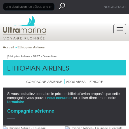
NOS AGENCES
VOYAGE PLONGÉE
Accueil
>
Ethiopian Airlines
ETHIOPIAN AIRLINES
COMPAGNIE AÉRIENNE
ADDIS ABEBA
ETHIOPIE
Si vous souhaitez connaitre le prix des billets d’avion proposés par cette
compagnie, vous pouvez
nous contacter
ou utiliser directement notre
formulaire
Compagnie aérienne