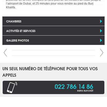
l’aéroport de Dubai, et 25 minutes pour vous rendre au pied du Burj
Khalifa.
CHAMBRES
ACTIVITÉS ET SERVICES
GALERIE PHOTOS
UN SEUL NUMÉRO DE TÉLÉPHONE POUR TOUS VOS
APPELS
022 786 14 86
sans surcoût