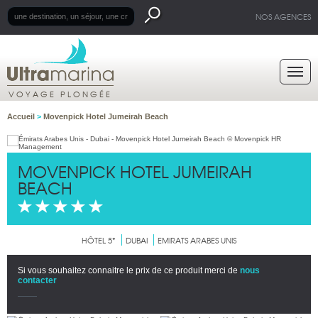
NOS AGENCES
VOYAGE PLONGÉE
Accueil
>
Movenpick Hotel Jumeirah Beach
MOVENPICK HOTEL JUMEIRAH
BEACH
HÔTEL 5*
DUBAI
EMIRATS ARABES UNIS
Si vous souhaitez connaitre le prix de ce produit merci de
nous
contacter