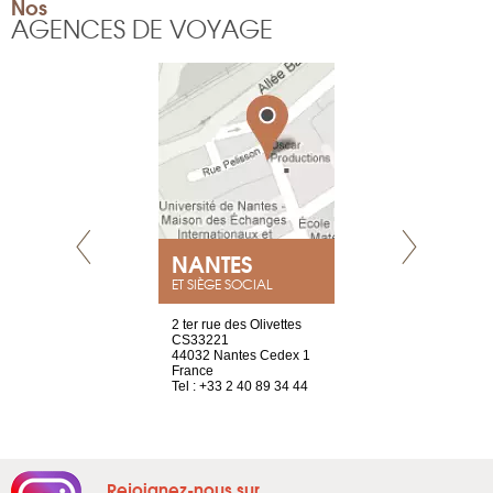
Nos
AGENCES DE VOYAGE
NEUVE
NANTES
GENÈV
ET SIÈGE SOCIAL
a-shop
2 ter rue des Olivettes
rue de Montc
el, 106
CS33221
1207 Genèv
neuve
44032 Nantes Cedex 1
Suisse
France
Tel : +41 22 
1 965 65 00
Tel : +33 2 40 89 34 44
Rejoignez-nous sur