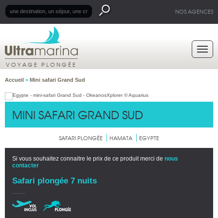
NOS AGENCES
VOYAGE PLONGÉE
Accueil
>
Mini safari Grand Sud
MINI SAFARI GRAND SUD
SAFARI PLONGÉE
HAMATA
EGYPTE
Si vous souhaitez connaitre le prix de ce produit merci de
nous
contacter
Safari plongée 7 nuits