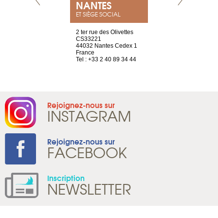
NEUVE
NANTES
GENÈV
ET SIÈGE SOCIAL
a-shop
2 ter rue des Olivettes
rue de Montc
el, 106
CS33221
1207 Genèv
neuve
44032 Nantes Cedex 1
Suisse
France
Tel : +41 22 
1 965 65 00
Tel : +33 2 40 89 34 44
Rejoignez-nous sur
INSTAGRAM
Rejoignez-nous sur
FACEBOOK
Inscription
NEWSLETTER