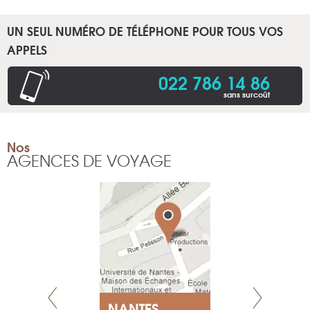
UN SEUL NUMÉRO DE TÉLÉPHONE POUR TOUS VOS
APPELS
022 786 14 86
sans surcoût
Nos
AGENCES DE VOYAGE
NEUVE
NANTES
GENÈV