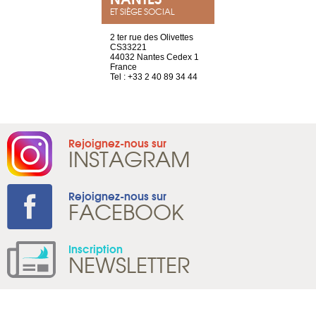
ET SIÈGE SOCIAL
a-shop
2 ter rue des Olivettes
rue de Montc
el, 106
CS33221
1207 Genèv
neuve
44032 Nantes Cedex 1
Suisse
France
Tel : +41 22 
1 965 65 00
Tel : +33 2 40 89 34 44
Rejoignez-nous sur
INSTAGRAM
Rejoignez-nous sur
FACEBOOK
Inscription
NEWSLETTER