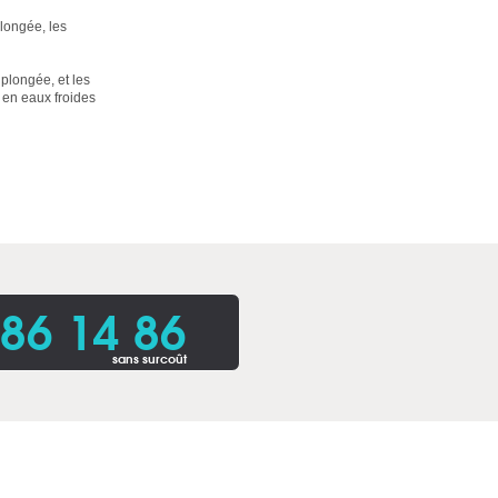
longée, les
plongée, et les
 en eaux froides
86 14 86
sans surcoût