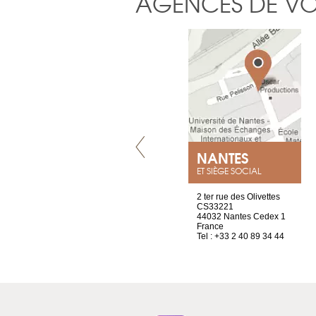
AGENCES DE V
VILLENEUVE
NANTES
ET SIÈGE SOCIAL
Chez Scuba-shop
2 ter rue des Olivettes
Route d’Arvel, 106
CS33221
1844 Villeneuve
44032 Nantes Cedex 1
Suisse
France
Tel : +41 21 965 65 00
Tel : +33 2 40 89 34 44