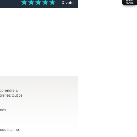
0 vote
apprendre à
prenez tout ce
èmes.
sous-marine.