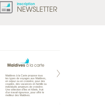
Inscription
NEWSLETTER
Maldives à la Carte propose tous
Notre site Odyssee est un portail
les types de voyages aux Maldives,
qui regroupe l’ensemble de nos
en séjour ou en croisière, pour des
offres de voyages. Vous trouverez
couples, des vacances en famille ou
une carte interactive, la gestion des
individuels amateurs de croisière.
listes de mariage et voyages de
Une sélection d’îles et hôtels, fruit
noces. Vous pourrez aussi vous
d’un travail rigoureux, pour offrir le
abonnez à nos Newsletters.
meilleur des Maldives.