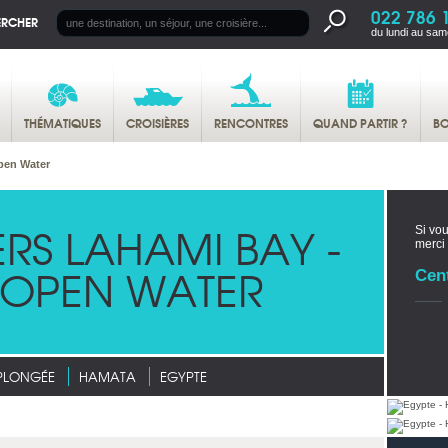
022 786 
ERCHER
du lundi au sam
THÉMATIQUES
CROISIÈRES
RENCONTRES
QUAND PARTIR ?
BO
Open Water
ERS LAHAMI BAY -
Si vou
merci
 OPEN WATER
Cen
PLONGÉE
HAMATA
EGYPTE