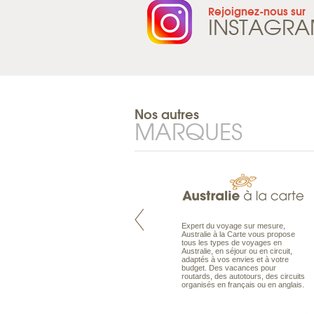
Rejoignez-nous sur
INSTAGR
Nos autres
MARQUES
Pacifique à la carte est le spécialiste
Expert du voyage sur mesure,
des voyages dans le Pacifique.
Australie à la Carte vous propose
Partez à l’autre bout du monde, en
tous les types de voyages en
séjour ou en croisière, pour
Australie, en séjour ou en circuit,
découvrir des peuples et des îles
adaptés à vos envies et à votre
toujours plus surprenants, en hôtels
budget. Des vacances pour
de luxe, comme dans des pensions
routards, des autotours, des circuits
de charme.
organisés en français ou en anglais.