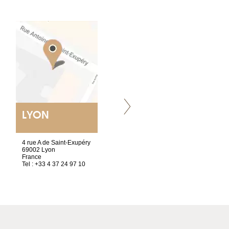
LYON
VILLENEUVE
4 rue A de Saint-Exupéry
Chez Scuba-shop
69002 Lyon
Route d’Arvel, 106
France
1844 Villeneuve
Tel : +33 4 37 24 97 10
Suisse
Tel : +41 21 965 65 00