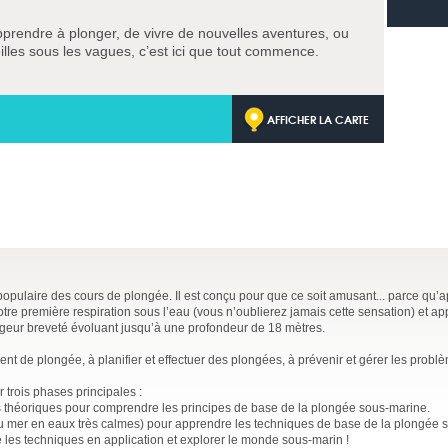
pprendre à plonger, de vivre de nouvelles aventures, ou
lles sous les vagues, c’est ici que tout commence.
AFFICHER LA CARTE
 populaire des cours de plongée. Il est conçu pour que ce soit amusant... parce qu’
tre première respiration sous l’eau (vous n’oublierez jamais cette sensation) et ap
ngeur breveté évoluant jusqu’à une profondeur de 18 mètres.
t de plongée, à planifier et effectuer des plongées, à prévenir et gérer les probl
 trois phases principales :
théoriques pour comprendre les principes de base de la plongée sous-marine.
ou mer en eaux très calmes) pour apprendre les techniques de base de la plongée 
e les techniques en application et explorer le monde sous-marin !