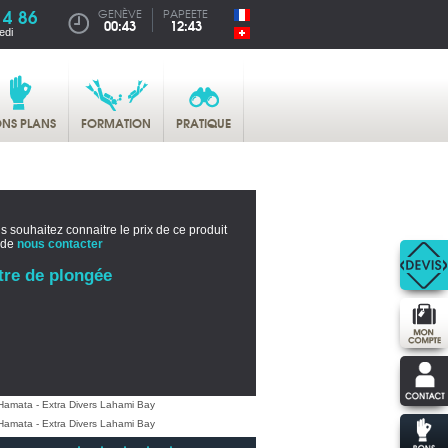
14 86
GENÈVE
PAPEETE
00:43
12:43
edi
NS PLANS
FORMATION
PRATIQUE
s souhaitez connaitre le prix de ce produit
 de
nous contacter
tre de plongée