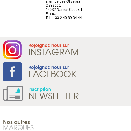
a-shop
2 ter rue des Olivettes
rue de Montc
el, 106
CS33221
1207 Genèv
neuve
44032 Nantes Cedex 1
Suisse
France
Tel : +41 22 
1 965 65 00
Tel : +33 2 40 89 34 44
Rejoignez-nous sur
INSTAGRAM
Rejoignez-nous sur
FACEBOOK
Inscription
NEWSLETTER
Nos autres
MARQUES