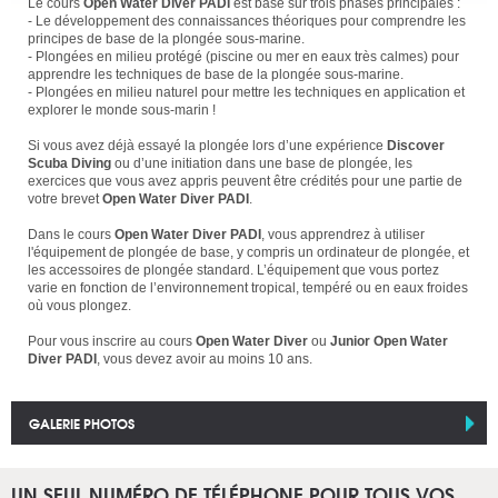
Le cours
Open Water Diver PADI
est basé sur trois phases principales :
- Le développement des connaissances théoriques pour comprendre les
principes de base de la plongée sous-marine.
- Plongées en milieu protégé (piscine ou mer en eaux très calmes) pour
apprendre les techniques de base de la plongée sous-marine.
- Plongées en milieu naturel pour mettre les techniques en application et
explorer le monde sous-marin !
Si vous avez déjà essayé la plongée lors d’une expérience
Discover
Scuba Diving
ou d’une initiation dans une base de plongée, les
exercices que vous avez appris peuvent être crédités pour une partie de
votre brevet
Open Water Diver PADI
.
Dans le cours
Open Water Diver PADI
, vous apprendrez à utiliser
l'équipement de plongée de base, y compris un ordinateur de plongée, et
les accessoires de plongée standard. L’équipement que vous portez
varie en fonction de l’environnement tropical, tempéré ou en eaux froides
où vous plongez.
Pour vous inscrire au cours
Open Water Diver
ou
Junior Open Water
Diver PADI
, vous devez avoir au moins 10 ans.
GALERIE PHOTOS
UN SEUL NUMÉRO DE TÉLÉPHONE POUR TOUS VOS