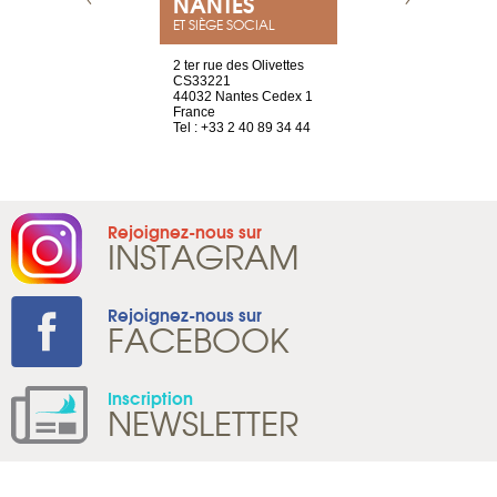
NEUVE
NANTES
GENÈV
ET SIÈGE SOCIAL
a-shop
2 ter rue des Olivettes
rue de Montc
el, 106
CS33221
1207 Genèv
neuve
44032 Nantes Cedex 1
Suisse
France
Tel : +41 22 
1 965 65 00
Tel : +33 2 40 89 34 44
Rejoignez-nous sur
INSTAGRAM
Rejoignez-nous sur
FACEBOOK
Inscription
NEWSLETTER