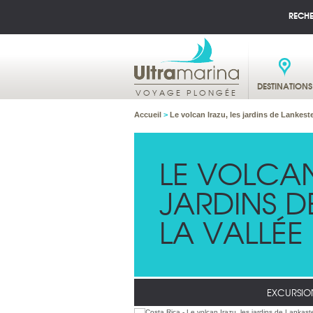
RECH
DESTINATIONS
VOYAGE PLONGÉE
Accueil
>
Le volcan Irazu, les jardins de Lankeste
LE VOLCAN
JARDINS D
LA VALLÉE
EXCURSIO