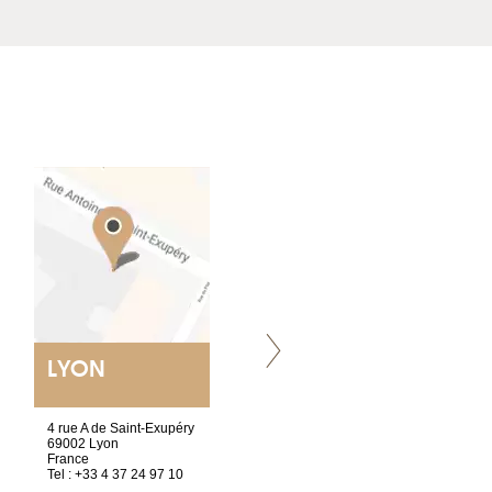
LYON
VILLENEUVE
4 rue A de Saint-Exupéry
Chez Scuba-shop
69002 Lyon
Route d’Arvel, 106
France
1844 Villeneuve
Tel : +33 4 37 24 97 10
Suisse
Tel : +41 21 965 65 00