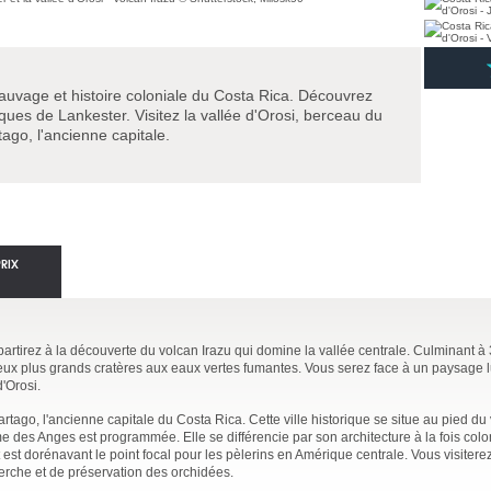
auvage et histoire coloniale du Costa Rica. Découvrez
iques de Lankester. Visitez la vallée d'Orosi, berceau du
ago, l'ancienne capitale.
PRIX
partirez à la découverte du volcan Irazu qui domine la vallée centrale. Culminant à 
eux plus grands cratères aux eaux vertes fumantes. Vous serez face à un paysage 
'Orosi.
rtago, l'ancienne capitale du Costa Rica. Cette ville historique se situe au pied du 
 des Anges est programmée. Elle se différencie par son architecture à la fois colo
et est dorénavant le point focal pour les pèlerins en Amérique centrale. Vous visiter
erche et de préservation des orchidées.