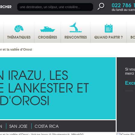
022 786 
ERCHER
du lundi au sam
THÉMATIQUES
CROISIÈRES
RENCONTRES
QUAND PARTIR ?
BO
r et la vallée d'Orosi
 IRAZU, LES
Si vou
merci
E LANKESTER ET
Exc
 D'OROSI
N
SAN JOSE
COSTA RICA