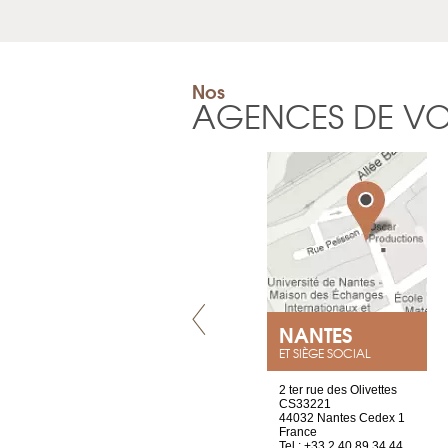
Nos
AGENCES DE V
VILLENEUVE
NANTES
ET SIÈGE SOCIAL
Chez Scuba-shop
2 ter rue des Olivettes
Route d’Arvel, 106
CS33221
1844 Villeneuve
44032 Nantes Cedex 1
Suisse
France
Tel : +41 21 965 65 00
Tel : +33 2 40 89 34 44