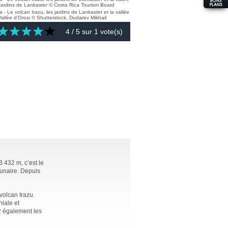
4
/ 5 sur
1
vote(s)
3 432 m, c’est le
lunaire. Depuis
volcan Irazu.
niale et
ez également les