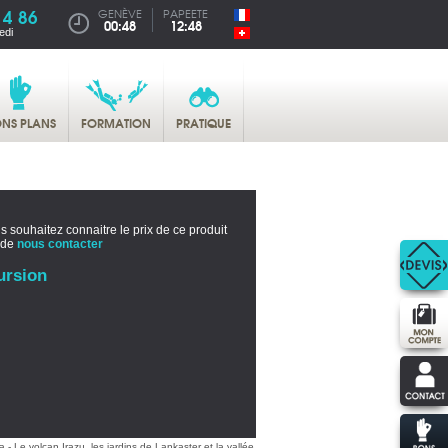
14 86
GENÈVE
PAPEETE
00:48
12:48
edi
NS PLANS
FORMATION
PRATIQUE
s souhaitez connaitre le prix de ce produit
 de
nous contacter
ursion