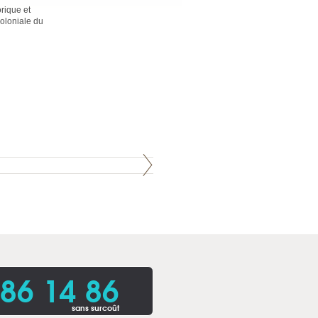
rique et
coloniale du
86 14 86
sans surcoût