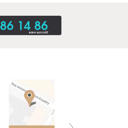
86 14 86
sans surcoût