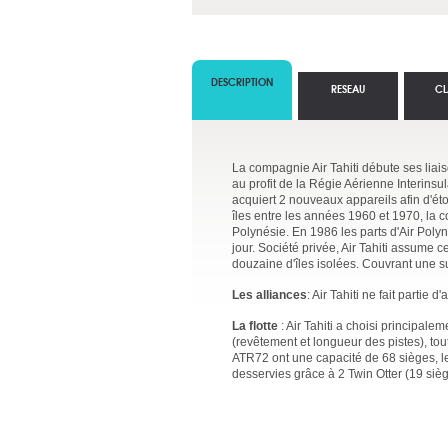
DESCRIPTION
RESEAU
CL
La compagnie Air Tahiti débute ses liais
au profit de la Régie Aérienne Interinsu
acquiert 2 nouveaux appareils afin d'ét
îles entre les années 1960 et 1970, la 
Polynésie. En 1986 les parts d'Air Polyn
jour. Société privée, Air Tahiti assume 
douzaine d'îles isolées. Couvrant une s
Les alliances
: Air Tahiti ne fait partie 
La flotte
: Air Tahiti a choisi principal
(revêtement et longueur des pistes), to
ATR72 ont une capacité de 68 sièges, les
desservies grâce à 2 Twin Otter (19 sièg