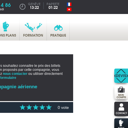
14 86
GENÈVE
PAPEETE
13:22
01:22
edi
NS PLANS
FORMATION
PRATIQUE
s souhaitez connaitre le prix des billets
on proposés par cette compagnie, vous
ez
nous contacter
ou utiliser directement
formulaire
pagnie aérienne
0 vote