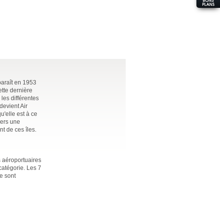
paraît en 1953
ette dernière
les différentes
devient Air
u'elle est à ce
vers une
t de ces îles.
s aéroportuaires
catégorie. Les 7
e sont