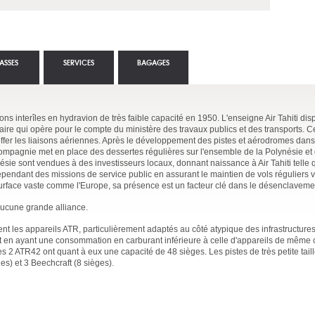
ASSES
SERVICES
BAGAGES
ons interîles en hydravion de très faible capacité en 1950. L'enseigne Air Tahiti dis
laire qui opère pour le compte du ministère des travaux publics et des transports. C
offer les liaisons aériennes. Après le développement des pistes et aérodromes dans 
compagnie met en place des dessertes régulières sur l'ensemble de la Polynésie et 
ésie sont vendues à des investisseurs locaux, donnant naissance à Air Tahiti telle q
cependant des missions de service public en assurant le maintien de vols réguliers 
urface vaste comme l'Europe, sa présence est un facteur clé dans le désenclavemen
d'aucune grande alliance.
ement les appareils ATR, particulièrement adaptés au côté atypique des infrastructure
ut en ayant une consommation en carburant inférieure à celle d'appareils de même 
 2 ATR42 ont quant à eux une capacité de 48 sièges. Les pistes de très petite taill
es) et 3 Beechcraft (8 sièges).