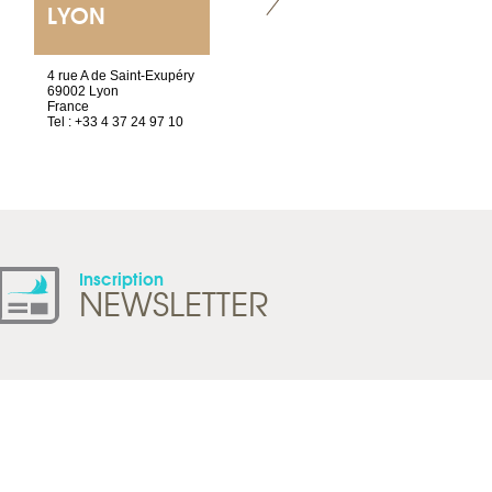
LYON
VILLENEUVE
4 rue A de Saint-Exupéry
Chez Scuba-shop
69002 Lyon
Route d’Arvel, 106
France
1844 Villeneuve
Tel : +33 4 37 24 97 10
Suisse
Tel : +41 21 965 65 00
Inscription
NEWSLETTER