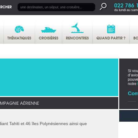
022 786 
ERCHER
du lundi au sam
THÉMATIQUES
CROISIÈRES
RENCONTRES
QUAND PARTIR ?
BO
Si vou
d’avi
pouv
notre
Com
MPAGNIE AÉRIENNE
liant Tahiti et 46 îles Polynésiennes ainsi que