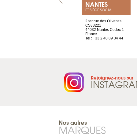
VILLENEUVE
NANTES
ET SIÈGE SOCIAL
Chez Scuba-shop
2 ter rue des Olivettes
Route d’Arvel, 106
CS33221
1844 Villeneuve
44032 Nantes Cedex 1
Suisse
France
Tel : +41 21 965 65 00
Tel : +33 2 40 89 34 44
Rejoignez-nous sur
INSTAGR
Nos autres
MARQUES