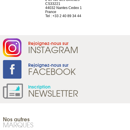
el, 106
CS33221
1207 Genèv
neuve
44032 Nantes Cedex 1
Suisse
France
Tel : +41 22 
1 965 65 00
Tel : +33 2 40 89 34 44
Rejoignez-nous sur
INSTAGRAM
Rejoignez-nous sur
FACEBOOK
Inscription
NEWSLETTER
Nos autres
MARQUES