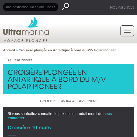
NOS AGENCES
VOYAGE PLONGÉE
Accueil
>
Croisière plongée en Antartique à bord du M/V Polar Pioneer
CROISIÈRE PLONGÉE EN
ANTARTIQUE À BORD DU M/V
POLAR PIONEER
CROISIÈRE
USHUAIA
ARGENTINE
Si vous souhaitez connaitre le prix de ce produit merci de
nous
contacter
Croisière 10 nuits