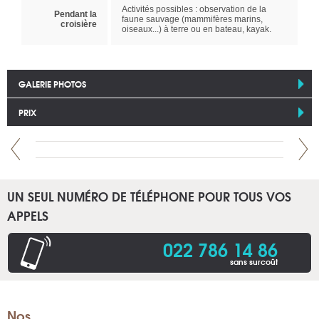
Activités possibles : observation de la
Pendant la
faune sauvage (mammifères marins,
croisière
oiseaux...) à terre ou en bateau, kayak.
GALERIE PHOTOS
PRIX
UN SEUL NUMÉRO DE TÉLÉPHONE POUR TOUS VOS
APPELS
022 786 14 86
sans surcoût
Nos