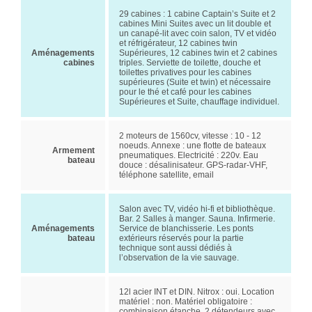
29 cabines : 1 cabine Captain’s Suite et 2
cabines Mini Suites avec un lit double et
un canapé-lit avec coin salon, TV et vidéo
et réfrigérateur, 12 cabines twin
Aménagements
Supérieures, 12 cabines twin et 2 cabines
cabines
triples. Serviette de toilette, douche et
toilettes privatives pour les cabines
supérieures (Suite et twin) et nécessaire
pour le thé et café pour les cabines
Supérieures et Suite, chauffage individuel.
2 moteurs de 1560cv, vitesse : 10 - 12
noeuds. Annexe : une flotte de bateaux
Armement
pneumatiques. Electricité : 220v. Eau
bateau
douce : désalinisateur. GPS-radar-VHF,
téléphone satellite, email
Salon avec TV, vidéo hi-fi et bibliothèque.
Bar. 2 Salles à manger. Sauna. Infirmerie.
Aménagements
Service de blanchisserie. Les ponts
bateau
extérieurs réservés pour la partie
technique sont aussi dédiés à
l’observation de la vie sauvage.
12l acier INT et DIN. Nitrox : oui. Location
matériel : non. Matériel obligatoire :
combinaison étanche, 2 détendeurs avec