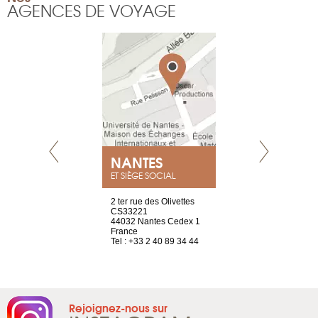
AGENCES DE VOYAGE
NEUVE
NANTES
GENÈV
ET SIÈGE SOCIAL
a-shop
2 ter rue des Olivettes
rue de Montc
el, 106
CS33221
1207 Genèv
neuve
44032 Nantes Cedex 1
Suisse
France
Tel : +41 22 
1 965 65 00
Tel : +33 2 40 89 34 44
Rejoignez-nous sur