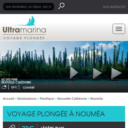
NOS AGENCES
VOYAGE PLONGÉE
ILE DES PINS
NOUVELLE-CALÉDONIE
22°C
COUVERT
Accueil
>
Destinations
>
Pacifique
>
Nouvelle-Calédonie
>
Nouméa
VOYAGE PLONGÉE À NOUMÉA
23°C