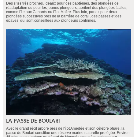
Des sites très proches, idéaux pour des baptêmes, des plongées de
réadaptation ou pour les jeunes plongeurs, abritent des plongées faciles,
comme l'île aux Canards ou l'îlot Maître. Plus loin, partez pour deux
plongées successives près de la barrière de corail, des passes et des
épaves, qui sont conseillées aux plongeurs confirmés.
LA PASSE DE BOULARI
Avec le grand récif arboré près de l'îlot Amédée et son célèbre phare, la
passe de Boulari constitue une réserve marine naturelle protégée. Environ
45 minutes de bateau au départ de Nouméa sont nécessaires pour