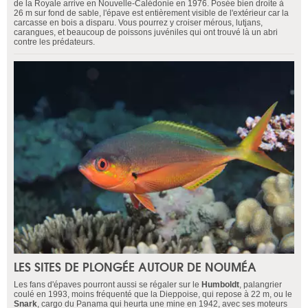
de la Royale arrive en Nouvelle-Calédonie en 1976. Posée bien droite à
26 m sur fond de sable, l'épave est entièrement visible de l'extérieur car la
carcasse en bois a disparu. Vous pourrez y croiser mérous, lutjans,
carangues, et beaucoup de poissons juvéniles qui ont trouvé là un abri
contre les prédateurs.
LES SITES DE PLONGÉE AUTOUR DE NOUMÉA
Les fans d'épaves pourront aussi se régaler sur le
Humboldt
, palangrier
coulé en 1993, moins fréquenté que la Dieppoise, qui repose à 22 m, ou le
Snark
, cargo du Panama qui heurta une mine en 1942, avec ses moteurs