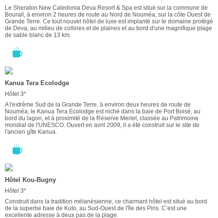
Le Sheraton New Caledonia Deva Resort & Spa est situé sur la commune de
Bourail, à environ 2 heures de route au Nord de Nouméa, sur la côte Ouest de
Grande Terre. Ce tout nouvel hôtel de luxe est implanté sur le domaine protégé
de Deva, au milieu de collines et de plaines et au bord d'une magnifique plage
de sable blanc de 13 km.
Kanua Tera Ecolodge
Hôtel 3*
A l'extrême Sud de la Grande Terre, à environ deux heures de route de
Nouméa, le Kanua Tera Ecolodge est niché dans la baie de Port Boisé, au
bord du lagon, et à proximité de la Réserve Merlet, classée au Patrimoine
mondial de l'UNESCO. Ouvert en avril 2009, il a été construit sur le site de
l'ancien gîte Kanua.
Hôtel Kou-Bugny
Hôtel 3*
Construit dans la tradition mélanésienne, ce charmant hôtel est situé au bord
de la superbe baie de Kuto, au Sud-Ouest de l'île des Pins. C’est une
excellente adresse à deux pas de la plage.