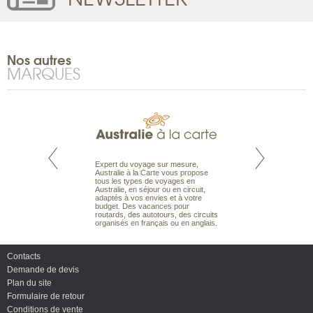
Nos autres
MARQUES
te est le spécialiste
Expert du voyage sur mesure,
Parce qu'ils sont
 le Pacifique.
Australie à la Carte vous propose
passionnés d’anim
bout du monde, en
tous les types de voyages en
sauvage, l'équipe d
sière, pour
Australie, en séjour ou en circuit,
carte comprend vos
ples et des îles
adaptés à vos envies et à votre
à votre service so
prenants, en hôtels
budget. Des vacances pour
voyage à la carte 
dans des pensions
routards, des autotours, des circuits
bâtir un safari à l
organisés en français ou en anglais.
envies.
Contacts
Demande de devis
Plan du site
Formulaire de retour
Conditions de vente