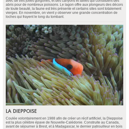
avec de très jolies gorgones, et des canyons et failles qui constituent des
abris pour de nombreux poissons. Le lagon offre aux plongeurs des décors
de toute beauté, la faune est très présente et certains sites sont totalement
vierges. En novembre, on vient y observer une grande concentration de
loches qui frayent le long du tombant.
LA DIEPPOISE
Coulée volontairement en 1988 afin de créer un récif artificiel, la Dieppoise
est la plus célèbre épave de Nouvelle-Calédonie. Construite au Canada,
avant de séjourner à Brest, et à Madagascar, le dernier patrouilleur en bois