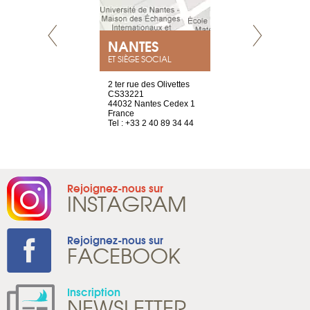
NEUVE
NANTES
GENÈV
ET SIÈGE SOCIAL
a-shop
2 ter rue des Olivettes
rue de Montc
el, 106
CS33221
1207 Genèv
neuve
44032 Nantes Cedex 1
Suisse
France
Tel : +41 22 
1 965 65 00
Tel : +33 2 40 89 34 44
Rejoignez-nous sur
INSTAGRAM
Rejoignez-nous sur
FACEBOOK
Inscription
NEWSLETTER