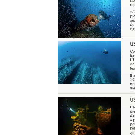
ess
re
Se
pro
su
de 
été
U
Ce
lon
L'
de
le
Il
194
ap
sa
U
Ce 
pr
d’
« 
pon
l’é
an