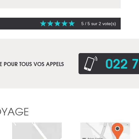
5
/ 5 sur
2
vote(s)
022 7
E POUR TOUS VOS APPELS
OYAGE