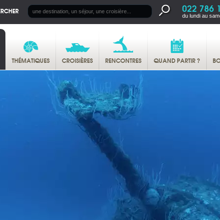
022 786 
ERCHER
du lundi au sam
THÉMATIQUES
CROISIÈRES
RENCONTRES
QUAND PARTIR ?
BO