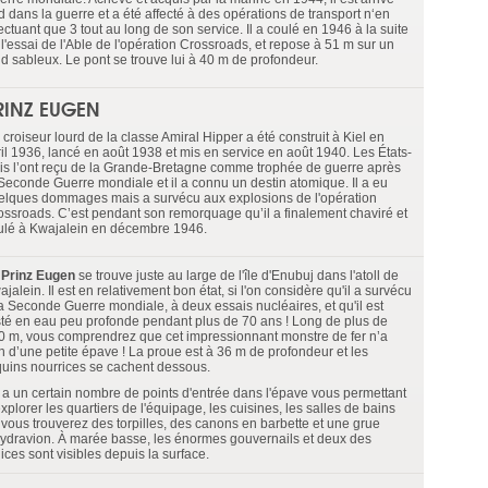
d dans la guerre et a été affecté à des opérations de transport n‘en
ectuant que 3 tout au long de son service. Il a coulé en 1946 à la suite
l'essai de l'Able de l'opération Crossroads, et repose à 51 m sur un
nd sableux. Le pont se trouve lui à 40 m de profondeur.
RINZ EUGEN
croiseur lourd de la classe Amiral Hipper a été construit à Kiel en
ril 1936, lancé en août 1938 et mis en service en août 1940. Les États-
is l’ont reçu de la Grande-Bretagne comme trophée de guerre après
 Seconde Guerre mondiale et il a connu un destin atomique. Il a eu
elques dommages mais a survécu aux explosions de l'opération
ossroads. C’est pendant son remorquage qu’il a finalement chaviré et
ulé à Kwajalein en décembre 1946.
e
Prinz Eugen
se trouve juste au large de l'île d'Enubuj dans l'atoll de
jalein. Il est en relativement bon état, si l'on considère qu'il a survécu
la Seconde Guerre mondiale, à deux essais nucléaires, et qu'il est
sté en eau peu profonde pendant plus de 70 ans ! Long de plus de
0 m, vous comprendrez que cet impressionnant monstre de fer n’a
en d’une petite épave ! La proue est à 36 m de profondeur et les
quins nourrices se cachent dessous.
 y a un certain nombre de points d'entrée dans l'épave vous permettant
xplorer les quartiers de l'équipage, les cuisines, les salles de bains
 vous trouverez des torpilles, des canons en barbette et une grue
hydravion. À marée basse, les énormes gouvernails et deux des
ices sont visibles depuis la surface.