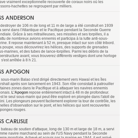
ave vraiment exceptionnelle recouverte de coraux noirs où les
issons-hachettes se regroupent par milliers.
SS ANDERSON
 destroyer de 106 m de long et 11 m de large a été construit en 1939
 a servi dans l'Atlantique et le Pacifique pendant la Seconde Guerre
diale. Grâce à ses mitrailleuses, ses missiles et ses torpilles, il a
attu de nombreux avions ennemis et participa à la lutte anti-sous-
ine. Il repose maintenant à 52 m, presque intact sur son côté tribord.
la poupe, vous découvrirez les hélices, des supports de grenades
s-marines, et des tubes de lance-torpilles. Parmi les débris de la
perstructure avant, vous trouverez différents vestiges dont une horloge
 s'est arrêtée à 8 h 21.
SS APOGON
 sous-marin Balao s'est dirigé directement vers Hawaï et les îles
rshall après son lancement en 1943. Son rôle consistait à patrouiller
rtaines zones dans le Pacifique et à attaquer les navires ennemis
ponais.
L'Apogon
repose entièrement intact à 48 m de profondeur.
st le seul sous-marin qui peut être exploré en plongée dans l'atoll de
ini. Les plongeurs peuvent facilement explorer la tour de contrôle, les
elles d'observation sur le pont, et les hélices qui sont recouvertes
éponges rouges.
SS CARLISLE
 bateau de soutien d'attaque, long de 130 m et large de 18 m, a servi
mme navire marchand au sein de l'US Navy pendant la Seconde
erre mondiale. Achevé et acquis par la marine en 1944, il est arrivé