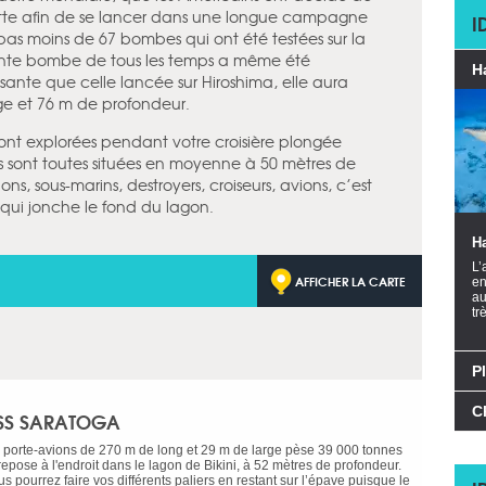
lotte afin de se lancer dans une longue campagne
I
 pas moins de 67 bombes qui ont été testées sur la
sante bombe de tous les temps a même été
H
ssante que celle lancée sur Hiroshima, elle aura
ge et 76 m de profondeur.
eront explorées pendant votre croisière plongée
ves sont toutes situées en moyenne à 50 mètres de
ns, sous-marins, destroyers, croiseurs, avions, c’est
qui jonche le fond du lagon.
H
L’
AFFICHER LA CARTE
en
au
tr
P
C
SS SARATOGA
 porte-avions de 270 m de long et 29 m de large pèse 39 000 tonnes
repose à l'endroit dans le lagon de Bikini, à 52 mètres de profondeur.
s pourrez faire vos différents paliers en restant sur l’épave puisque le