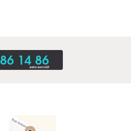
86 14 86
sans surcoût