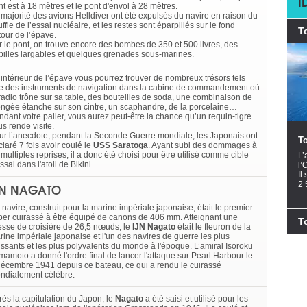
I
t est à 18 mètres et le pont d'envol à 28 mètres.
 majorité des avions Helldiver ont été expulsés du navire en raison du
ffle de l’essai nucléaire, et les restes sont éparpillés sur le fond
T
tour de l’épave.
r le pont, on trouve encore des bombes de 350 et 500 livres, des
rpilles largables et quelques grenades sous-marines.
l’intérieur de l’épave vous pourrez trouver de nombreux trésors tels
e des instruments de navigation dans la cabine de commandement où
 radio trône sur sa table, des bouteilles de soda, une combinaison de
ongée étanche sur son cintre, un scaphandre, de la porcelaine…
ndant votre palier, vous aurez peut-être la chance qu’un requin-tigre
s rende visite.
ur l’anecdote, pendant la Seconde Guerre mondiale, les Japonais ont
T
laré 7 fois avoir coulé le
USS Saratoga
. Ayant subi des dommages à
multiples reprises, il a donc été choisi pour être utilisé comme cible
L’
ssai dans l'atoll de Bikini.
l’
Il
2 
JN NAGATO
navire, construit pour la marine impériale japonaise, était le premier
per cuirassé à être équipé de canons de 406 mm. Atteignant une
T
tesse de croisière de 26,5 nœuds, le
IJN Nagato
était le fleuron de la
rine impériale japonaise et l'un des navires de guerre les plus
issants et les plus polyvalents du monde à l'époque. L’amiral Isoroku
mamoto a donné l'ordre final de lancer l'attaque sur Pearl Harbour le
décembre 1941 depuis ce bateau, ce qui a rendu le cuirassé
ndialement célèbre.
ès la capitulation du Japon, le
Nagato
a été saisi et utilisé pour les