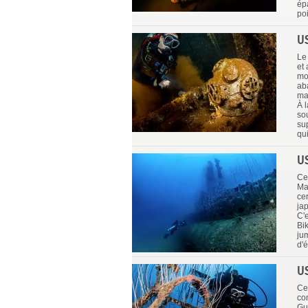
ép
po
U
Le
et
mon
ab
mar
À 
sou
su
qui
U
Ce
Ma
ce
ja
C'e
Bik
jum
d'
U
Ce
co
Gu