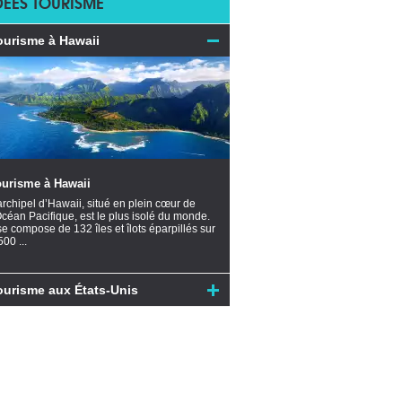
DÉES TOURISME
ourisme à Hawaii
ourisme à Hawaii
archipel d’Hawaii, situé en plein cœur de
Océan Pacifique, est le plus isolé du monde.
 se compose de 132 îles et îlots éparpillés sur
500 ...
ourisme aux États-Unis