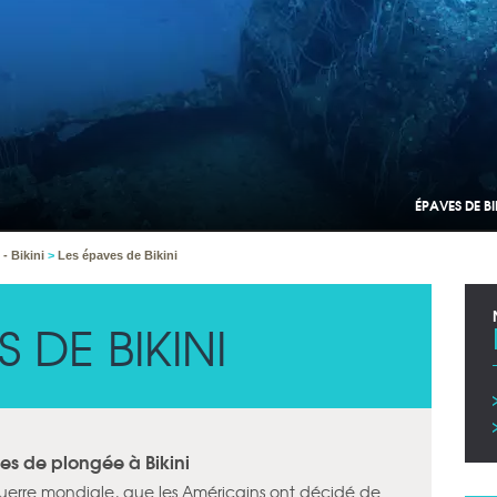
ÉPAVES DE B
 - Bikini
>
Les épaves de Bikini
 DE BIKINI
tes de plongée à Bikini
Guerre mondiale, que les Américains ont décidé de