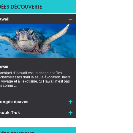
DÉES DÉCOUVERTE
awaii
awaii
archipel d’Hawaii est un chapelet d’îles
chanteresses dont la seule évocation, invite
 voyage et à l’exotisme. Si Hawaii n’est pas
ès connu ...
longée épaves
huuk-Truk