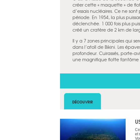
créer cette « maquette » de f
d’essais nucléaires. Ce ne sont
période. En 1954, la plus puis
déclenchée. 1 000 fois plus pui
créé un cratère de 2 km de lar
Il y a 7 zones principales qui s
dans l’atoll de Bikini. Les épa
profondeur. Cuirassés, porte-avio
une magnifique flotte fantôme 
DÉCOUVRIR
U
Ce
et 
Vou