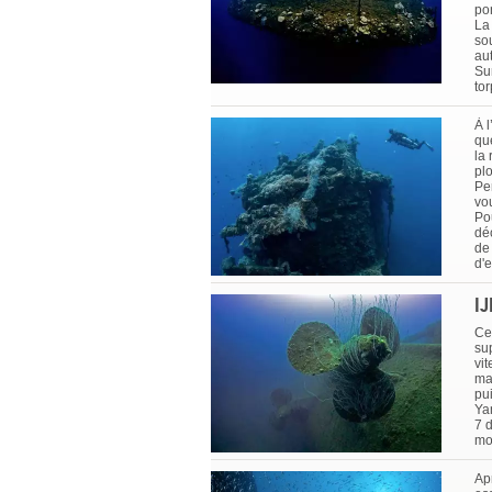
pon
La
sou
au
Su
to
À 
qu
la
pl
Pe
vou
Po
déc
de 
d'e
I
Ce 
su
vi
ma
pu
Ya
7 
mo
Apr