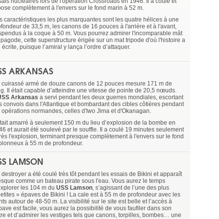
ais nucléaires lors de l'opération Crossroads en 1946. Il a coulé et
pose complètement à l'envers sur le fond marin à 52 m.
s caractéristiques les plus marquantes sont les quatre hélices à une
fondeur de 33,5 m, les canons de 16 pouces à l'arrière et à l'avant,
spendus à la coque à 50 m. Vous pourrez admirer l'incomparable mât
pagode, cette superstructure érigée sur un mat tripode d'où l'histoire a
 écrite, puisque l’amiral y lança l’ordre d’attaquer.
SS ARKANSAS
 cuirassé armé de douze canons de 12 pouces mesure 171 m de
g. Il était capable d’atteindre une vitesse de pointe de 20,5 nœuds.
USS Arkansas
a servi pendant les deux guerres mondiales, escortant
s convois dans l'Atlantique et bombardant des cibles côtières pendant
s opérations normandes, celles d'Iwo Jima et d'Okanagan.
 était amarré à seulement 150 m du lieu d’explosion de la bombe en
6 et aurait été soulevé par le souffle. Il a coulé 19 minutes seulement
rès l'explosion, terminant presque complètement à l'envers sur le fond
blonneux à 55 m de profondeur.
SS LAMSON
destroyer a été coulé très tôt pendant les essais de Bikini et apparaît
esque comme un bateau pirate sous l'eau. Vous aurez le temps
explorer les 104 m du
USS Lamson
, s’agissant de l’une des plus
petites » épaves de Bikini ! La cale est à 55 m de profondeur avec les
ts autour de 48-50 m. La visibilité sur le site est belle et l’accès à
pave est facile, vous aurez la possibilité de vous faufiler dans son
tre et d’admirer les vestiges tels que canons, torpilles, bombes… une