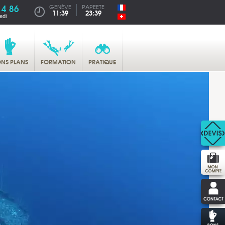
14 86
GENÈVE
PAPEETE
11:39
23:39
edi
NS PLANS
FORMATION
PRATIQUE