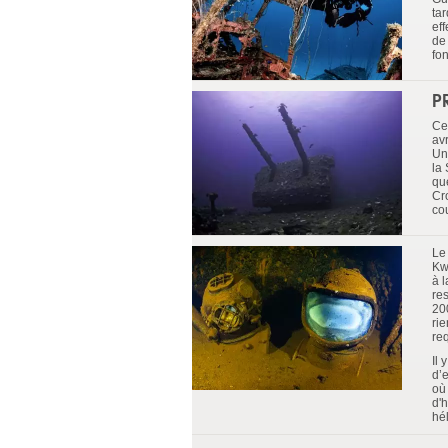
tar
eff
de 
fo
P
Ce 
av
Un
la
qu
Cr
co
L
Kwa
à 
re
20
ri
re
Il
d’e
où
d'
hél