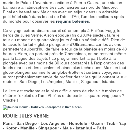
marin de Palau. L’aventure continue à Puerto Galera, une station
balnéaire à l’atmosphère très cool ancrée au nord de Mindoro.
Final en beauté aux Maldives avec un séjour dans un adorable
petit hôtel situé dans le sud de l’atoll d’Ari, l’un des meilleurs spots
du monde pour observer les
requins baleines
.
Ce voyage extraordinaire aurait sûrement plu à Philéas Fogg, le
héros de Jules Verne. A son époque (fin du XIXe siècle), faire le
tour du monde en quatre-vingt jours était un véritable défi. Rien de
tel avec le forfait « globe plongeur » d’Ultramarina car les avions
permettent aujourd’hui de faire le tour de la planète en moins de 48
heures. Alors, en partant près de 7 semaines, on ne ressent même
pas la fatigue des trajets ! Le programme fait la part belle à la
plongée avec pas moins de 30 jours consacrés à l’exploration des
fonds marins et des escales urbaines plus techniques. Mais en tout
globe-plongeur sommeille un globe-trotter et certains voyageurs
auront probablement envie de profiter des villes qui jalonnent leur «
route » : San Diego, Los Angeles, Manille, Singapour, Istanbul…
La liste est excitante et le plus difficile sera de choisir. A moins de
réitérer l’exploit de l’ami Philéas et de partir … quatre-vingt jours ?
Chiche !
ROUTE JULES VERNE
Paris - San Diego - Los Angeles - Honolulu - Guam - Truk - Yap
- Koror - Manille - Singapour - Male - Istanbul – Paris