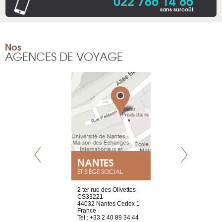
022 786 14 86
sans surcoût
Nos
AGENCES DE VOYAGE
NEUVE
NANTES
GENÈV
ET SIÈGE SOCIAL
a-shop
2 ter rue des Olivettes
rue de Montc
el, 106
CS33221
1207 Genèv
neuve
44032 Nantes Cedex 1
Suisse
France
Tel : +41 22 
1 965 65 00
Tel : +33 2 40 89 34 44