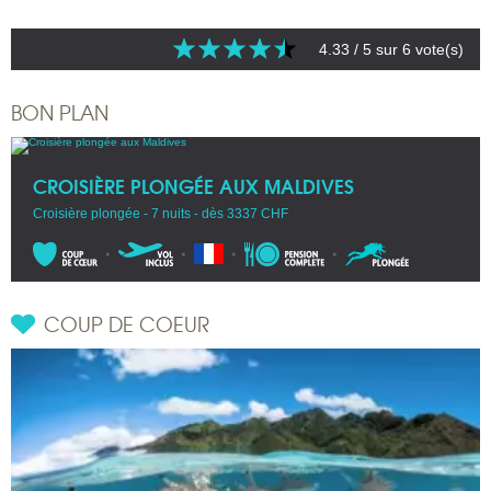
4.33
/ 5 sur
6
vote(s)
BON PLAN
CROISIÈRE PLONGÉE AUX MALDIVES
Croisière plongée - 7 nuits - dès 3337 CHF
COUP DE COEUR