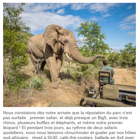
Nous constatons dès notre arrivée que la réputation du parc n’est
pas surfaite : premier safari, et déjà presque un Big5, avec trois
rhinos, plusieurs buffles et éléphants, et même notre premier
léopard ! Et pendant trois jours, au rythme de deux safaris
quotidiens, nous nous laissons chouchouter et guider par nos hôtes
sud-africains : réveil à 5h30, café-thé-cookies, ballade en 4x4 avec