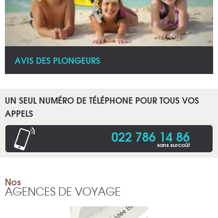
AVIS DES PLONGEURS
UN SEUL NUMÉRO DE TÉLÉPHONE POUR TOUS VOS
APPELS
022 786 14 86
sans surcoût
Nos
AGENCES DE VOYAGE