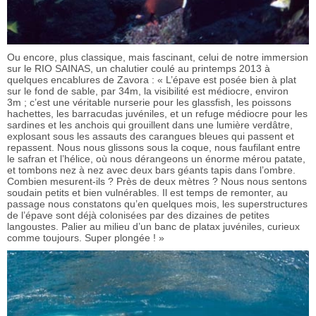
Ou encore, plus classique, mais fascinant, celui de notre immersion
sur le RIO SAINAS, un chalutier coulé au printemps 2013 à
quelques encablures de Zavora : « L’épave est posée bien à plat
sur le fond de sable, par 34m, la visibilité est médiocre, environ
3m ; c’est une véritable nurserie pour les glassfish, les poissons
hachettes, les barracudas juvéniles, et un refuge médiocre pour les
sardines et les anchois qui grouillent dans une lumière verdâtre,
explosant sous les assauts des carangues bleues qui passent et
repassent. Nous nous glissons sous la coque, nous faufilant entre
le safran et l’hélice, où nous dérangeons un énorme mérou patate,
et tombons nez à nez avec deux bars géants tapis dans l’ombre.
Combien mesurent-ils ? Près de deux mètres ? Nous nous sentons
soudain petits et bien vulnérables. Il est temps de remonter, au
passage nous constatons qu’en quelques mois, les superstructures
de l’épave sont déjà colonisées par des dizaines de petites
langoustes. Palier au milieu d’un banc de platax juvéniles, curieux
comme toujours. Super plongée ! »