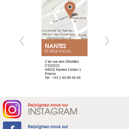
NEUVE
NANTES
GENÈV
ET SIÈGE SOCIAL
a-shop
2 ter rue des Olivettes
rue de Montc
el, 106
CS33221
1207 Genèv
neuve
44032 Nantes Cedex 1
Suisse
France
Tel : +41 22 
1 965 65 00
Tel : +33 2 40 89 34 44
Rejoignez-nous sur
INSTAGRAM
Rejoignez-nous sur