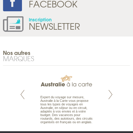
FACEBOOK
Inscription
NEWSLETTER
Nos autres
MARQUES
te est le spécialiste
Expert du voyage sur mesure,
Parce qu'ils sont
 le Pacifique.
Australie à la Carte vous propose
passionnés d’anim
bout du monde, en
tous les types de voyages en
sauvage, l'équipe d
sière, pour
Australie, en séjour ou en circuit,
carte comprend vos
ples et des îles
adaptés à vos envies et à votre
à votre service so
prenants, en hôtels
budget. Des vacances pour
voyage à la carte 
dans des pensions
routards, des autotours, des circuits
bâtir un safari à l
organisés en français ou en anglais.
envies.