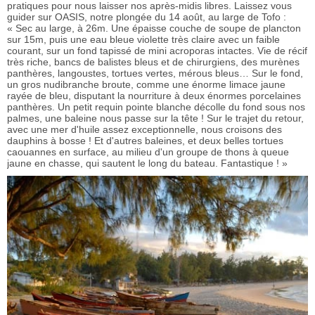
pratiques pour nous laisser nos après-midis libres. Laissez vous
guider sur OASIS, notre plongée du 14 août, au large de Tofo :
« Sec au large, à 26m. Une épaisse couche de soupe de plancton
sur 15m, puis une eau bleue violette très claire avec un faible
courant, sur un fond tapissé de mini acroporas intactes. Vie de récif
très riche, bancs de balistes bleus et de chirurgiens, des murènes
panthères, langoustes, tortues vertes, mérous bleus… Sur le fond,
un gros nudibranche broute, comme une énorme limace jaune
rayée de bleu, disputant la nourriture à deux énormes porcelaines
panthères. Un petit requin pointe blanche décolle du fond sous nos
palmes, une baleine nous passe sur la tête ! Sur le trajet du retour,
avec une mer d'huile assez exceptionnelle, nous croisons des
dauphins à bosse ! Et d'autres baleines, et deux belles tortues
caouannes en surface, au milieu d'un groupe de thons à queue
jaune en chasse, qui sautent le long du bateau. Fantastique ! »