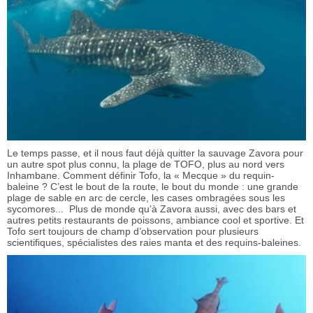
Le temps passe, et il nous faut déjà quitter la sauvage Zavora pour
un autre spot plus connu, la plage de TOFO, plus au nord vers
Inhambane. Comment définir Tofo, la « Mecque » du requin-
baleine ? C’est le bout de la route, le bout du monde : une grande
plage de sable en arc de cercle, les cases ombragées sous les
sycomores... Plus de monde qu’à Zavora aussi, avec des bars et
autres petits restaurants de poissons, ambiance cool et sportive. Et
Tofo sert toujours de champ d’observation pour plusieurs
scientifiques, spécialistes des raies manta et des requins-baleines.