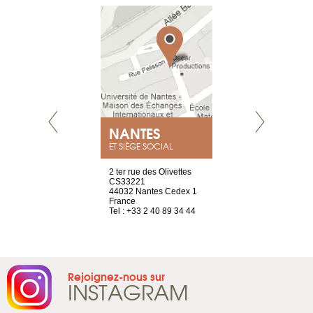
NEUVE
NANTES
GENÈV
ET SIÈGE SOCIAL
a-shop
2 ter rue des Olivettes
rue de Montc
el, 106
CS33221
1207 Genèv
neuve
44032 Nantes Cedex 1
Suisse
France
Tel : +41 22 
1 965 65 00
Tel : +33 2 40 89 34 44
Rejoignez-nous sur
INSTAGRAM