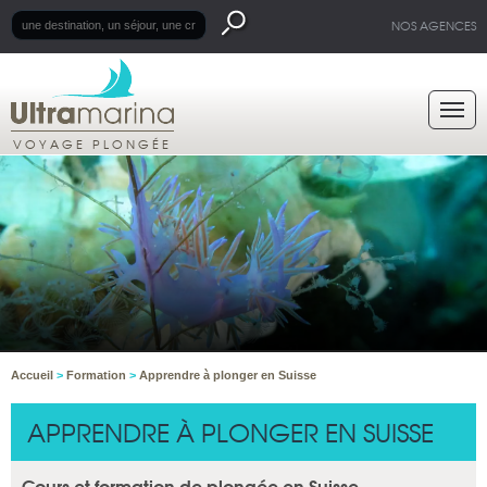
NOS AGENCES
VOYAGE PLONGÉE
Accueil
>
Formation
>
Apprendre à plonger en Suisse
APPRENDRE À PLONGER EN SUISSE
Cours et formation de plongée en Suisse