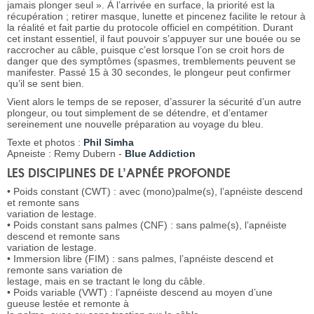
jamais plonger seul ». À l’arrivée en surface, la priorité est la
récupération ; retirer masque, lunette et pincenez facilite le retour à
la réalité et fait partie du protocole officiel en compétition. Durant
cet instant essentiel, il faut pouvoir s’appuyer sur une bouée ou se
raccrocher au câble, puisque c’est lorsque l’on se croit hors de
danger que des symptômes (spasmes, tremblements peuvent se
manifester. Passé 15 à 30 secondes, le plongeur peut confirmer
qu’il se sent bien.
Vient alors le temps de se reposer, d’assurer la sécurité d’un autre
plongeur, ou tout simplement de se détendre, et d’entamer
sereinement une nouvelle préparation au voyage du bleu.
Texte et photos :
Phil Simha
Apneiste : Remy Dubern -
Blue Addiction
LES DISCIPLINES DE L’APNÉE PROFONDE
• Poids constant (CWT) : avec (mono)palme(s), l’apnéiste descend
et remonte sans
variation de lestage.
• Poids constant sans palmes (CNF) : sans palme(s), l’apnéiste
descend et remonte sans
variation de lestage.
• Immersion libre (FIM) : sans palmes, l’apnéiste descend et
remonte sans variation de
lestage, mais en se tractant le long du câble.
• Poids variable (VWT) : l’apnéiste descend au moyen d’une
gueuse lestée et remonte à