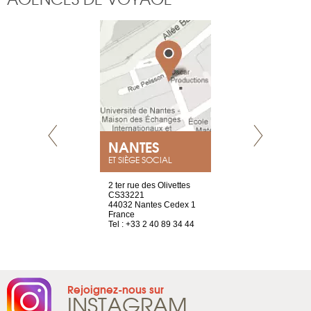
NEUVE
NANTES
GENÈV
ET SIÈGE SOCIAL
a-shop
2 ter rue des Olivettes
rue de Montc
el, 106
CS33221
1207 Genèv
neuve
44032 Nantes Cedex 1
Suisse
France
Tel : +41 22 
1 965 65 00
Tel : +33 2 40 89 34 44
Rejoignez-nous sur
INSTAGRAM