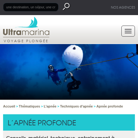
NOS AGENCES
VOYAGE PLONGÉE
Accueil
>
Thématiques
>
L’apnée
>
Techniques d’apnée
>
Apnée profonde
L’APNÉE PROFONDE
Conseils, matériel, technique, entrainement à