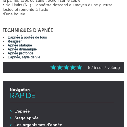
la palme, avec ou sans traction sur le câble.
• No Limits (NL) : l’apnéiste descend au moyen d’une gueuse
lestée et remonte à l’aide
d’une bouée.
TECHNIQUES D'APNÉE
L’apnée à portée de tous
Respirer
Apnée statique
Apnée dynamique
Apnée profonde
L’apnée, style de vie
5
/ 5 sur
7
vote(s)
Navigation
RAPIDE
L’apnée
Stage apnée
Les organismes d’apnée