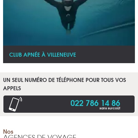
CLUB APNÉE À VILLENEUVE
UN SEUL NUMÉRO DE TÉLÉPHONE POUR TOUS VOS
APPELS
022 786 14 86
sans surcoût
Nos
AGENCES DE VOYAGE