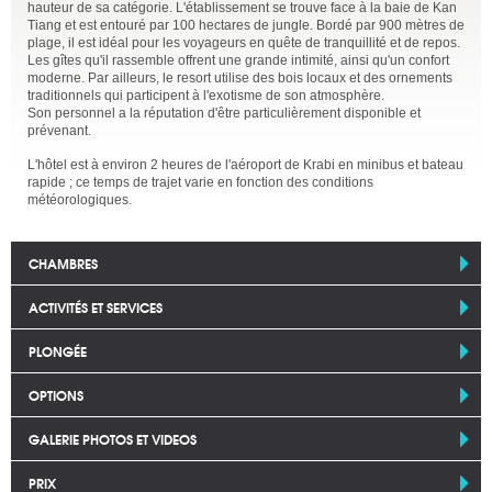
hauteur de sa catégorie. L'établissement se trouve face à la baie de Kan
Tiang et est entouré par 100 hectares de jungle. Bordé par 900 mètres de
plage, il est idéal pour les voyageurs en quête de tranquillité et de repos.
Les gîtes qu'il rassemble offrent une grande intimité, ainsi qu'un confort
moderne. Par ailleurs, le resort utilise des bois locaux et des ornements
traditionnels qui participent à l'exotisme de son atmosphère.
Son personnel a la réputation d'être particulièrement disponible et
prévenant.
L'hôtel est à environ 2 heures de l'aéroport de Krabi en minibus et bateau
rapide ; ce temps de trajet varie en fonction des conditions
météorologiques.
CHAMBRES
ACTIVITÉS ET SERVICES
PLONGÉE
OPTIONS
GALERIE PHOTOS ET VIDEOS
PRIX