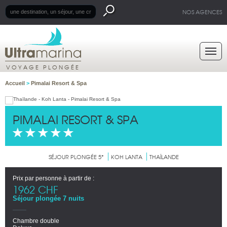
NOS AGENCES
VOYAGE PLONGÉE
Accueil
>
Pimalai Resort & Spa
PIMALAI RESORT & SPA
SÉJOUR PLONGÉE 5*
KOH LANTA
THAÏLANDE
Prix par personne à partir de :
1962 CHF
Séjour plongée 7 nuits
Chambre double