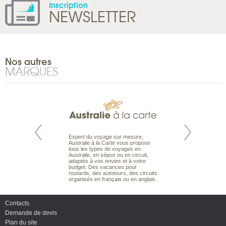
Inscription
NEWSLETTER
Nos autres
MARQUES
te est le spécialiste
Expert du voyage sur mesure,
Parce qu'ils sont
 le Pacifique.
Australie à la Carte vous propose
passionnés d’anim
bout du monde, en
tous les types de voyages en
sauvage, l'équipe d
sière, pour
Australie, en séjour ou en circuit,
carte comprend vos
ples et des îles
adaptés à vos envies et à votre
à votre service so
prenants, en hôtels
budget. Des vacances pour
voyage à la carte 
dans des pensions
routards, des autotours, des circuits
bâtir un safari à l
organisés en français ou en anglais.
envies.
Contacts
Demande de devis
Plan du site