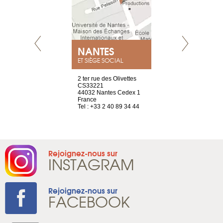
NEUVE
NANTES
GENÈV
ET SIÈGE SOCIAL
a-shop
2 ter rue des Olivettes
rue de Montc
el, 106
CS33221
1207 Genèv
neuve
44032 Nantes Cedex 1
Suisse
France
Tel : +41 22 
1 965 65 00
Tel : +33 2 40 89 34 44
Rejoignez-nous sur
INSTAGRAM
Rejoignez-nous sur
FACEBOOK